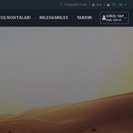
Corporate Club
Ara
TR
-
SA
GİRİŞ YAP
ÇUŞ NOKTALARI
MILES&SMILES
YARDIM
veya üye ol