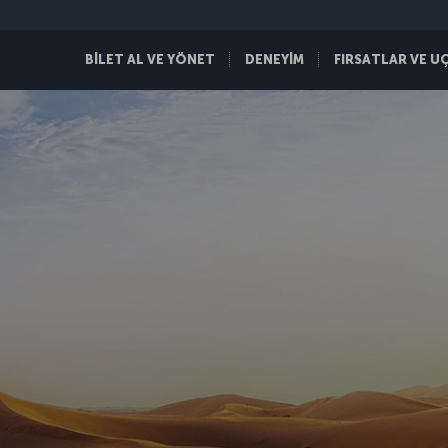
BİLET AL VE YÖNET
DENEYİM
FIRSATLAR VE U