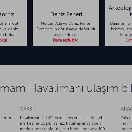
Arkeoloji
orniş
Deniz Feneri
dan Tarout
Mercan Ada ve Deniz Feneri
Dammam tari
n ve deniz
Dammam’ın görülmeye değer bir
bakmak iste
nan bölüm
başka adresi...
Etnogr
bilgi
Daha fazla bilgi
Daha
am Havalimanı ulaşım bilg
TAKSİ:
ARAÇ
Dammam
Havalimanında 7/24 hizmet veren taksilerle şehir
Yola e
a
merkezine ulaşabilirsiniz. Havalimanından şehir
indiri
merkezine taksiyle ulaşımın bedeli ortalama 100-
indiri