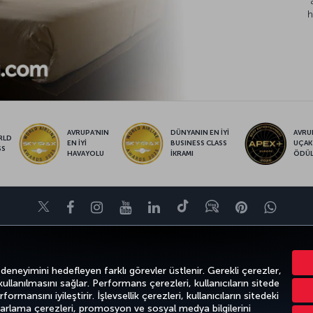
h
AVRUPA’NIN
DÜNYANIN EN İYİ
AVRUP
RLD
EN İYİ
BUSINESS CLASS
UÇAK
SS
HAVAYOLU
İKRAMI
ÖDÜ
Twitter
Facebook
Instagram
Youtube
LinkedIn
Tiktok
Blog
Pinterest
What
FIRSATLAR VE UÇUŞ NOKTALARI
YARDIM
MILES&SMILES
CORPO
 deneyimini hedefleyen farklı görevler üstlenir. Gerekli çerezler,
 kullanılmasını sağlar. Performans çerezleri, kullanıcıların sitede
ormansını iyileştirir. İşlevsellik çerezleri, kullanıcıların sitedeki
azarlama çerezleri, promosyon ve sosyal medya bilgilerini
k
Gizlilik ve Çerez Politikası
Yasal Uyarı
Yolcu Hakları