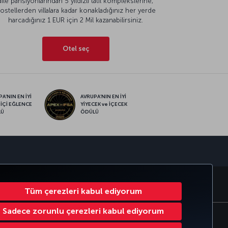
aile pansiyonlarından 5 yıldızlı tatil komplekslerine,
ostellerden villalara kadar konakladığınız her yerde
harcadığınız 1 EUR için 2 Mil kazanabilirsiniz.
Otel seç
A’NIN EN İYİ
AVRUPA’NIN EN İYİ
 İÇİ EĞLENCE
YİYECEK ve İÇECEK
LÜ
ÖDÜLÜ
sapp
RATE CLUB
TÜRK HAVA YOLLARI
Tüm çerezleri kabul ediyorum
Sadece zorunlu çerezleri kabul ediyorum
Çerez Ayarlarını Değiştir