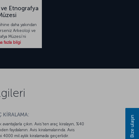
 ve Etnografya
Müzesi
hine daha yakından
rseniz Arkeoloji ve
afya Müzesi’ni
 fazla bilgi
ileri
 KİRALAMA:
Bize ulaşın
k avantajlarla çıkın. Avis’ten araç kiralayın, %40
mden faydalanın. Avis kiralamalarında. Avis
mi 4000 mil aylık kiralamada geçerlidir.