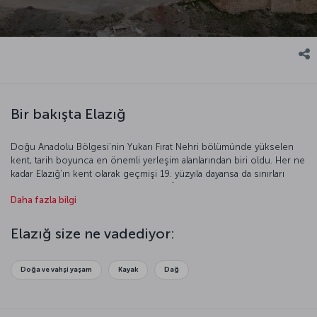
Bir bakışta Elazığ
Doğu Anadolu Bölgesi’nin Yukarı Fırat Nehri bölümünde yükselen
kent, tarih boyunca en önemli yerleşim alanlarından biri oldu. Her ne
kadar Elazığ’ın kent olarak geçmişi 19. yüzyıla dayansa da sınırları
içerisinde yer alan Harput’un tarihi M.Ö. 2000’li yıllara kadar uzanıyor.
Daha fazla bilgi
Maden bakımından zengin olması ve Türkiye’nin en büyük
hidroelektrik santralinin burada bulunması sebebiyle Elazığ, sanayide
de Anadolu’nun dikkat çeken şehirlerinden biri olarak kabul ediliyor.
Elazığ size ne vadediyor:
Doğa ve vahşi yaşam
Kayak
Dağ