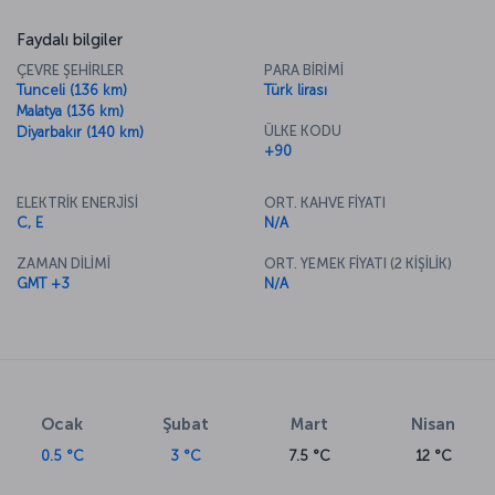
Faydalı bilgiler
ÇEVRE ŞEHİRLER
PARA BİRİMİ
Tunceli (136 km)
Türk lirası
Malatya (136 km)
ÜLKE KODU
Diyarbakır (140 km)
+90
ELEKTRİK ENERJİSİ
ORT. KAHVE FİYATI
C, E
N/A
ZAMAN DİLİMİ
ORT. YEMEK FİYATI (2 KİŞİLİK)
GMT +3
N/A
Ocak
Şubat
Mart
Nisan
0.5 °C
3 °C
7.5 °C
12 °C