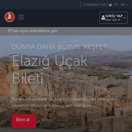
Skip to main content
Corporate Club
TR
-
SA
Toggle navigation
GİRİŞ YAP
veya üye ol
Tüm uçuş noktalarını gör
DÜNYA DAHA BÜYÜK. KEŞFET.
Elazığ Uçak
Bileti
Buram buram tarih ve Anadolu kokan bir tatil deneyimi
yaşamak istiyorsanız Elazığ tam size göre.
Bilet al