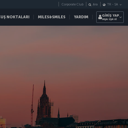
Corporate Club
Ara
TR
-
SA
GİRİŞ YAP
ÇUŞ NOKTALARI
MILES&SMILES
YARDIM
veya üye ol