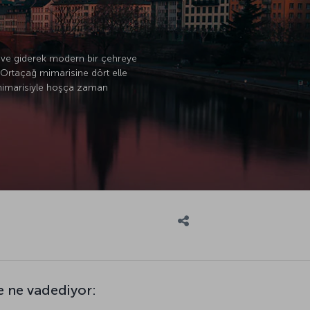
n ve giderek modern bir çehreye
 Ortaçağ mimarisine dört elle
n mimarisiyle hoşça zaman
e ne vadediyor: