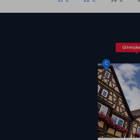
1.1 °C
2.2 °C
5.6 °C
9
Gitmişke
C