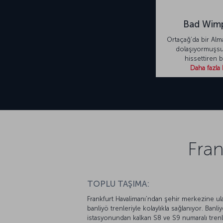
Bad Wim
Ortaçağ’da bir Al
dolaşıyormuşsu
hissettiren b
Daha fazla 
Fran
TOPLU TAŞIMA:
Frankfurt Havalimanı’ndan şehir merkezine ul
banliyö trenleriyle kolaylıkla sağlanıyor. Banli
istasyonundan kalkan S8 ve S9 numaralı trenl