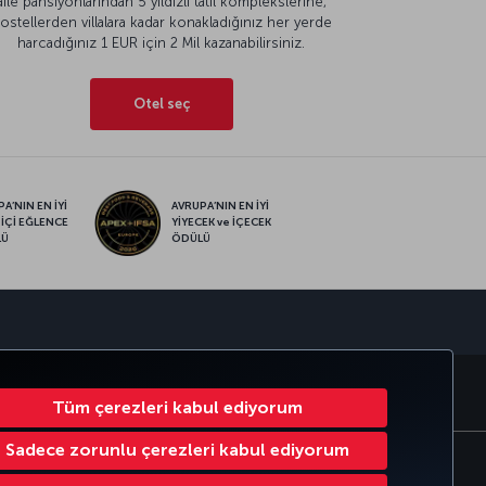
aile pansiyonlarından 5 yıldızlı tatil komplekslerine,
ostellerden villalara kadar konakladığınız her yerde
harcadığınız 1 EUR için 2 Mil kazanabilirsiniz.
Otel seç
A’NIN EN İYİ
AVRUPA’NIN EN İYİ
 İÇİ EĞLENCE
YİYECEK ve İÇECEK
LÜ
ÖDÜLÜ
sapp
RATE CLUB
TÜRK HAVA YOLLARI
Tüm çerezleri kabul ediyorum
Sadece zorunlu çerezleri kabul ediyorum
Çerez Ayarlarını Değiştir