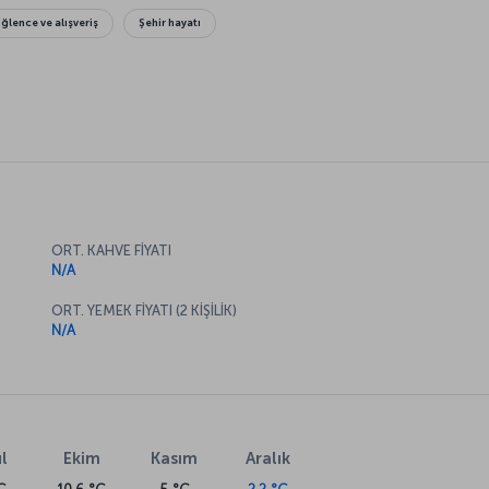
Eğlence ve alışveriş
Şehir hayatı
ORT. KAHVE FİYATI
N/A
ORT. YEMEK FİYATI (2 KİŞİLİK)
N/A
l
Ekim
Kasım
Aralık