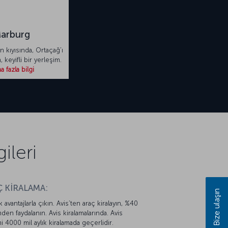
arburg
n kıyısında, Ortaçağ’ı
, keyifli bir yerleşim.
 fazla bilgi
ileri
 KİRALAMA:
Bize ulaşın
k avantajlarla çıkın. Avis’ten araç kiralayın, %40
mden faydalanın. Avis kiralamalarında. Avis
mi 4000 mil aylık kiralamada geçerlidir.