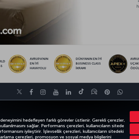
h
AVRUPA’NIN
DÜNYANIN EN İYİ
AVRUP
RLD
EN İYİ
BUSINESS CLASS
UÇAK
SS
HAVAYOLU
İKRAMI
ÖDÜ
Twitter
Facebook
Instagram
Youtube
LinkedIn
Tiktok
Blog
Pinterest
What
FIRSATLAR VE UÇUŞ NOKTALARI
YARDIM
MILES&SMILES
CORPO
 deneyimini hedefleyen farklı görevler üstlenir. Gerekli çerezler,
 kullanılmasını sağlar. Performans çerezleri, kullanıcıların sitede
ormansını iyileştirir. İşlevsellik çerezleri, kullanıcıların sitedeki
azarlama çerezleri, promosyon ve sosyal medya bilgilerini
k
Gizlilik ve Çerez Politikası
Yasal Uyarı
Yolcu Hakları