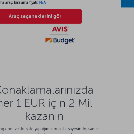
ma araç kiralama fiyatı:
N/A
Araç seçeneklerini gör
Konaklamalarınızda
her 1 EUR için 2 Mil
kazanın
g.com ve Jolly ile yaptığımız ortaklık sayesinde, samimi