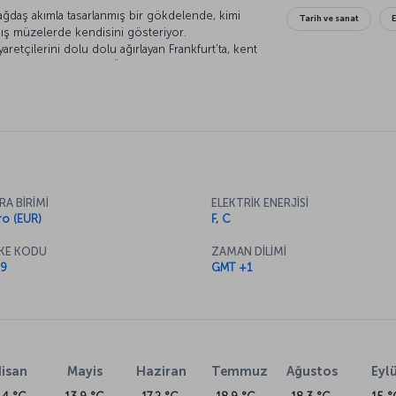
ağdaş akımla tasarlanmış bir gökdelende, kimi
Tarih ve sanat
ış müzelerde kendisini gösteriyor.
ziyaretçilerini dolu dolu ağırlayan Frankfurt’ta, kent
eyi de gezmelisiniz. Ünlü ressamların tablolarını
z Frankfurt anıları için ziyaretinizi bekliyor.
ankfurt’a özgü yemekleri deneyebilir, kentin
k atabilirsiniz.
RA BİRİMİ
ELEKTRİK ENERJİSİ
ro (EUR)
F, C
KE KODU
ZAMAN DİLİMİ
9
GMT +1
isan
Mayis
Haziran
Temmuz
Ağustos
Eylü