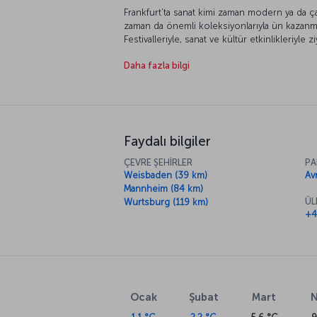
Frankfurt’ta sanat kimi zaman modern ya da ç
zaman da önemli koleksiyonlarıyla ün kazanm
Festivalleriyle, sanat ve kültür etkinlikleriyle 
merkezini keyifle dolaştıktan sonra yakın çevr
Daha fazla bilgi
andıran küçük kentler, şirin kasabalar unutulma
Kenti dolaşırken vereceğiniz molalarda da Fr
sokaklarını süsleyen küçük kafelerde yorgunlu
Faydalı bilgiler
ÇEVRE ŞEHİRLER
PA
Weisbaden (39 km)
Av
Mannheim (84 km)
ÜL
Wurtsburg (119 km)
+4
Ocak
Şubat
Mart
N