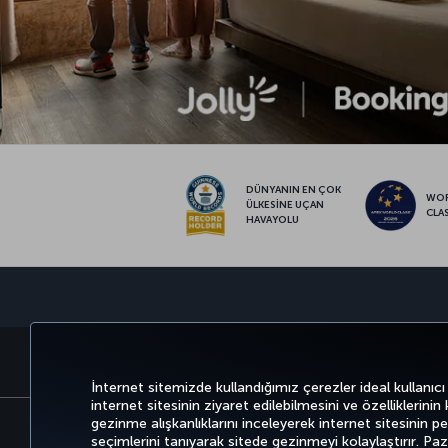
DÜNYANIN EN ÇOK
WO
ÜLKESİNE UÇAN
CLA
HAVAYOLU
BİLET AL VE YÖNET
DENEYİM
İnternet sitemizde kullandığımız çerezler ideal kullanıcı
internet sitesinin ziyaret edilebilmesini ve özelliklerinin
gezinme alışkanlıklarını inceleyerek internet sitesinin perf
seçimlerini tanıyarak sitede gezinmeyi kolaylaştırır. P
Bilgi Toplumu Hizmetleri
Erişilebilirli