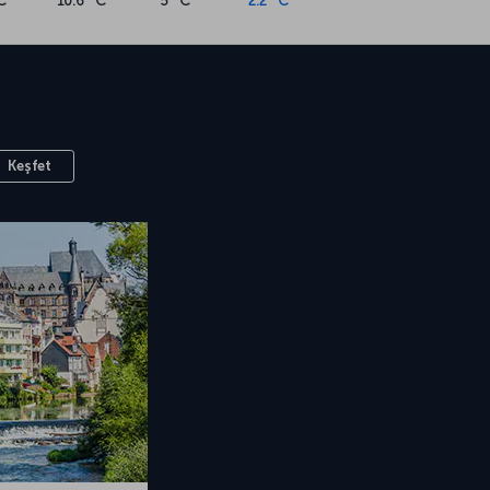
C
10.6 °C
5 °C
2.2 °C
Keşfet