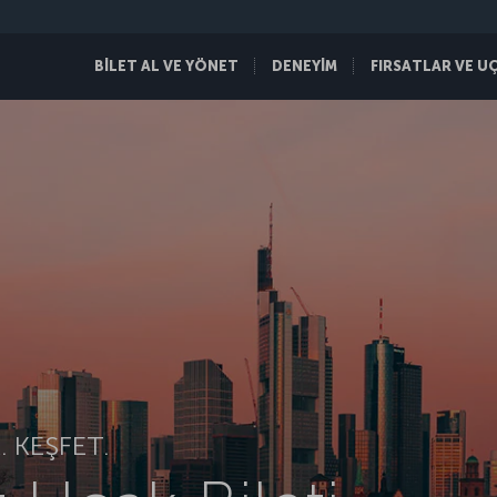
BİLET AL VE YÖNET
DENEYİM
FIRSATLAR VE U
 KEŞFET.