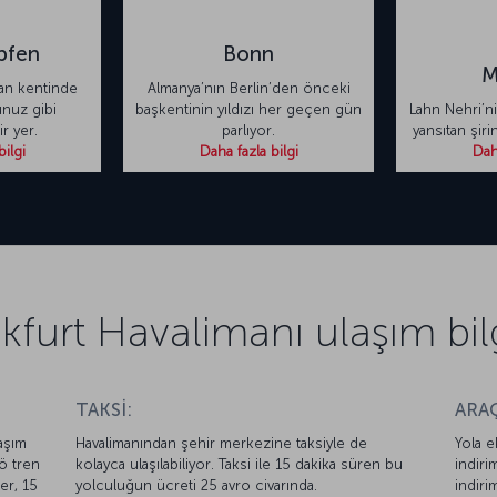
pfen
Bonn
M
man kentinde
Almanya’nın Berlin’den önceki
nuz gibi
başkentinin yıldızı her geçen gün
Lahn Nehri’ni
ir yer.
parlıyor.
yansıtan şirin
bilgi
Daha fazla bilgi
Daha
kfurt Havalimanı ulaşım bilg
TAKSİ:
ARAÇ
aşım
Havalimanından şehir merkezine taksiyle de
Yola e
yö tren
kolayca ulaşılabiliyor. Taksi ile 15 dakika süren bu
indiri
er, 15
yolculuğun ücreti 25 avro civarında.
indiri