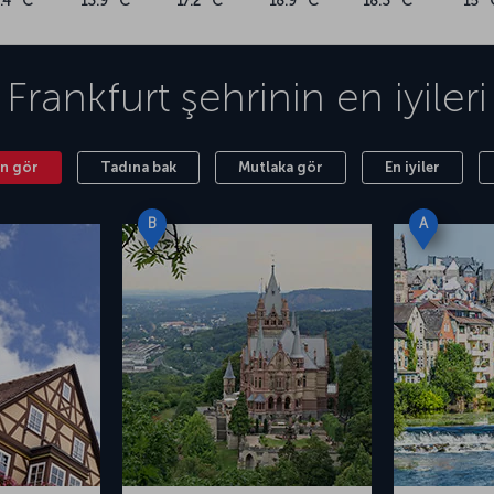
.4 °C
13.9 °C
17.2 °C
18.9 °C
18.3 °C
15 °
Frankfurt
şehrinin en iyileri
n gör
Tadına bak
Mutlaka gör
En iyiler
B
A