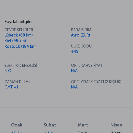
Faydalı bilgiler
ÇEVRE ŞEHİRLER
PARA BİRİMİ
Lübeck (68 km)
Avro (EUR)
Kiel (95 km)
ÜLKE KODU
Rostock (184 km)
+49
ELEKTRİK ENERJİSİ
ORT. KAHVE FİYATI
F, C
N/A
ZAMAN DİLİMİ
ORT. YEMEK FİYATI (2 KİŞİLİK)
GMT +1
N/A
Ocak
Şubat
Mart
Nisan