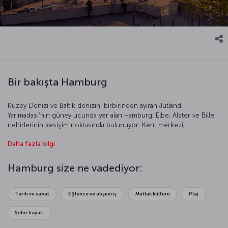
Bir bakışta Hamburg
Kuzey Denizi ve Baltık denizini birbirinden ayıran Jutland
Yarımadası'nın güney ucunda yer alan Hamburg, Elbe, Alster ve Bille
nehirlerinin kesişim noktasında bulunuyor. Kent merkezi,
Binnenalster ve Aussenalster gölleri etrafında kurulu. Kentte, su
Daha fazla bilgi
kanallarını birbirine bağlayan yaklaşık 2 bin köprü bulunuyor. Kuzey
Denizi'nden içeriye doğru uzanan Hamburg, Avrupa'nın en büyük
ikinci limanına sahip. Ticaretin yanı sıra sanatın ve kültürün de
Hamburg size ne vadediyor:
başkentlerinden biri olan Hamburg’un çağrısına kulak verin ve bu
kente daha yakından bakın.
Tarih ve sanat
Eğlence ve alışveriş
Mutfak kültürü
Plaj
Şehir hayatı