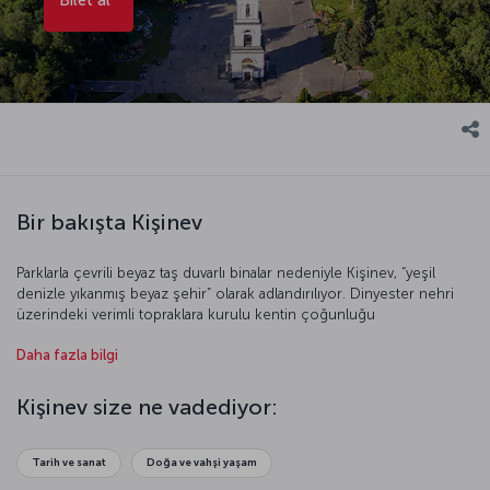
Bir bakışta Kişinev
Parklarla çevrili beyaz taş duvarlı binalar nedeniyle Kişinev, “yeşil
denizle yıkanmış beyaz şehir” olarak adlandırılıyor. Dinyester nehri
üzerindeki verimli topraklara kurulu kentin çoğunluğu
Moldovalılardan oluşsa da kentte Ukraynalı, Bulgar, Gagauz, Rus,
Daha fazla bilgi
Alman ve Yunan gibi azınlıklar da yaşıyor. Geleneklerine ve kültürüne
sıkı sıkıya bağlı şehir 19. yüzyıla dek adeta küçük bir köyü
andırıyordu. Ortaçağ etkisindeki kültürüyle bugün Kişinev dünyanın
Kişinev size ne vadediyor:
görülmesi gereken nadide şehirlerinden biri. Üzüm bağlarıyla ünlü
cennet şehir Kişinev’i keşfetmek için geç kalmayın!
Tarih ve sanat
Doğa ve vahşi yaşam