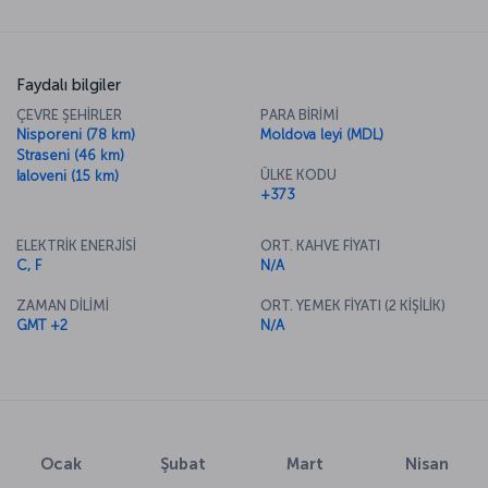
Faydalı bilgiler
ÇEVRE ŞEHİRLER
PARA BİRİMİ
Nisporeni (78 km)
Moldova leyi (MDL)
Straseni (46 km)
ÜLKE KODU
Ialoveni (15 km)
+373
ELEKTRİK ENERJİSİ
ORT. KAHVE FİYATI
C, F
N/A
ZAMAN DİLİMİ
ORT. YEMEK FİYATI (2 KİŞİLİK)
GMT +2
N/A
Ocak
Şubat
Mart
Nisan