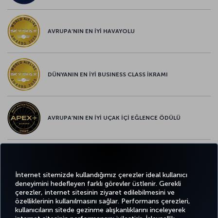
AVRUPA’NIN EN İYİ HAVAYOLU
DÜNYANIN EN İYİ BUSINESS CLASS İKRAMI
AVRUPA’NIN EN İYİ UÇAK İÇİ EĞLENCE ÖDÜLÜ
AVRUPA’NIN EN İYİ YİYECEK ve İÇECEK ÖDÜLÜ
İnternet sitemizde kullandığımız çerezler ideal kullanıcı
deneyimini hedefleyen farklı görevler üstlenir. Gerekli
çerezler, internet sitesinin ziyaret edilebilmesini ve
özelliklerinin kullanılmasını sağlar. Performans çerezleri,
kullanıcıların sitede gezinme alışkanlıklarını inceleyerek
Twitter
Facebook
Instagram
Youtube
LinkedIn
Tiktok
Blog
Pinterest
What