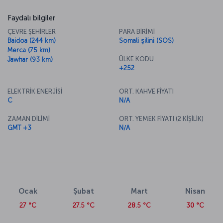
Faydalı bilgiler
ÇEVRE ŞEHİRLER
PARA BİRİMİ
Baidoa (244 km)
Somali şilini (SOS)
Merca (75 km)
ÜLKE KODU
Jawhar (93 km)
+252
ELEKTRİK ENERJİSİ
ORT. KAHVE FİYATI
C
N/A
ZAMAN DİLİMİ
ORT. YEMEK FİYATI (2 KİŞİLİK)
GMT +3
N/A
Ocak
Şubat
Mart
Nisan
27 °C
27.5 °C
28.5 °C
30 °C