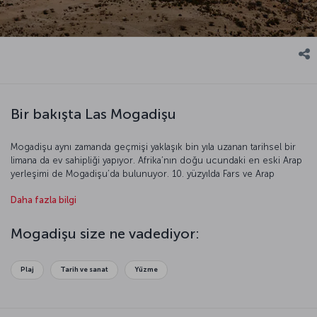
Bir bakışta Las Mogadişu
Mogadişu aynı zamanda geçmişi yaklaşık bin yıla uzanan tarihsel bir
limana da ev sahipliği yapıyor. Afrika’nın doğu ucundaki en eski Arap
yerleşimi de Mogadişu’da bulunuyor. 10. yüzyılda Fars ve Arap
tacirlerinin etkisi, Afrika kültürüyle birleştiğinde ortaya gözalıcı bir
Daha fazla bilgi
kent çıkmış. Gelin, hem tarihi hem de doğal güzellikleriyle oldukça
etkileyici bir Afrika kenti olan Mogadişu’yu daha yakından tanıyalım.
Mogadişu size ne vadediyor:
Plaj
Tarih ve sanat
Yüzme