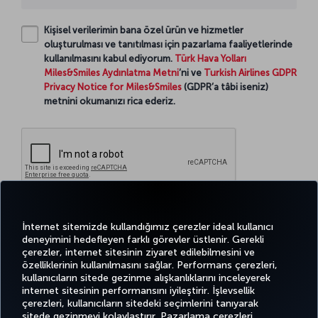
Kişisel verilerimin bana özel ürün ve hizmetler
oluşturulması ve tanıtılması için pazarlama faaliyetlerinde
kullanılmasını kabul ediyorum.
Türk Hava Yolları
Miles&Smiles Aydınlatma Metni
’ni ve
Turkish Airlines GDPR
Privacy Notice for Miles&Smiles
(GDPR’a tâbi iseniz)
metnini okumanızı rica ederiz.
Devam
İnternet sitemizde kullandığımız çerezler ideal kullanıcı
deneyimini hedefleyen farklı görevler üstlenir. Gerekli
çerezler, internet sitesinin ziyaret edilebilmesini ve
özelliklerinin kullanılmasını sağlar. Performans çerezleri,
kullanıcıların sitede gezinme alışkanlıklarını inceleyerek
Twitter
Facebook
Instagram
Youtube
LinkedIn
Tiktok
Blog
Pinterest
What
internet sitesinin performansını iyileştirir. İşlevsellik
çerezleri, kullanıcıların sitedeki seçimlerini tanıyarak
sitede gezinmeyi kolaylaştırır. Pazarlama çerezleri,
BİLET
FIRSATLAR