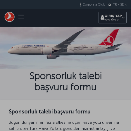
Skip to main content
Corporate Club
TR
-
SE
Toggle navigation
GİRİŞ YAP
veya üye ol
Sponsorluk talebi
başvuru formu
Sponsorluk talebi başvuru formu
Bugün dünyanın en fazla ülkesine uçan hava yolu ünvanına
sahip olan Türk Hava Yolları, gönülden hizmet anlayışı ve