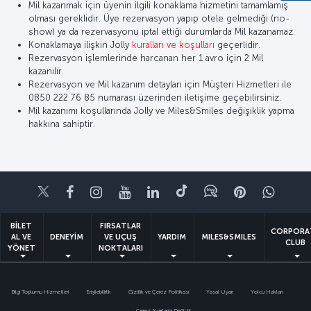
Mil kazanmak için üyenin ilgili konaklama hizmetini tamamlamış
olması gereklidir. Üye rezervasyon yapıp otele gelmediği (no-
show) ya da rezervasyonu iptal ettiği durumlarda Mil kazanamaz.
Konaklamaya ilişkin Jolly
kuralları ve koşulları
geçerlidir.
Rezervasyon işlemlerinde harcanan her 1 avro için 2 Mil
kazanılır.
Rezervasyon ve Mil kazanım detayları için Müşteri Hizmetleri ile
0850 222 76 85 numarası üzerinden iletişime geçebilirsiniz.
Mil kazanımı koşullarında Jolly ve Miles&Smiles değişiklik yapma
hakkına sahiptir.
Twitter
Facebook
Instagram
Youtube
LinkedIn
Tiktok
Blog
Pinterest
What
BİLET
FIRSATLAR
CORPORA
AL VE
DENEYİM
VE UÇUŞ
YARDIM
MILES&SMILES
CLUB
YÖNET
NOKTALARI
Bilgi Toplumu Hizmetleri
Erişilebilirlik
Gizlilik ve Çerez Politikası
Yasal Uyarı
Yolcu Hakları
Çerez Ayarlarını Değiştir