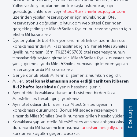
Yolları ve Jolly logolarının birlikte sayfa üstünde açıkça
görüldüğü linklerden veya
https://turkishairlines.jollytur.com
üzerinden yapılan rezervasyonlar için mümkündür. Otel
rezervasyonu doğrudan jollytur.com web sitesi üzerinden
gerçekleştirilmişse Miles&Smiles üyeleri bu rezervasyonları için
ekstra Mil kazanamaz.
Üyeler yukarıda belirtilen yönlendirmeli linkler üzerinden otel
konaklamalarından Mil kazanabilmek için 9 haneli Miles&Smiles
üyelik numarasını (örn. TK123456789) otel rezervasyonunun
tamamlandığı sayfada girmelidir. Miles&Smiles üyelik numarasının
yanlış girilmesi ya da Miles&Smiles numarası girilmeden yapılan
rezervasyonlarda Mil kazanılamaz.
Geriye dönük eksik Mil’lerinizi işlemeniz mümkün değildir.
Mil’ler,
otel konaklamasının sona erdiği tarihten itibaren
8-12 hafta içerisinde
üyenin hesabına işlenir.
Aynı otelde konaklama durumunda sisteme birden fazla
Miles&Smiles hesabı girişi yapılamaz.
Aynı otel odasında birden fazla Miles&Smiles üyesinin
Bize ulaşın
konaklaması durumunda, Bonus Mil sadece rezervasyon
sırasında Miles&Smiles üyelik numarası girilen hesaba yüklenir.
Konaklama yapılan otelle Miles&Smiles arasında anlaşma olması
durumunda Mil kazanımı konusunda
turkishairlines.jollytur.com
kurallar ve koşulları geçerli olacaktır.