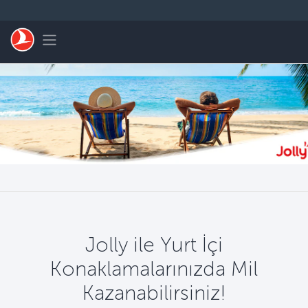
Skip to main content
Toggle navigation
Jolly ile Yurt İçi
Konaklamalarınızda Mil
Kazanabilirsiniz!