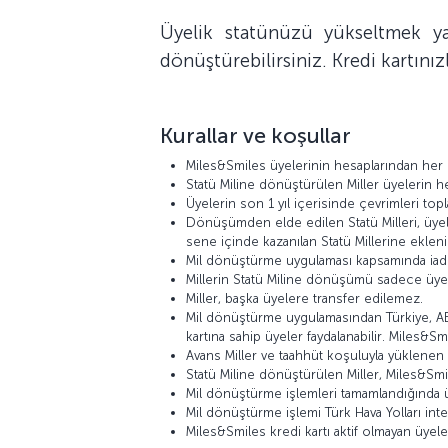
Üyelik statünüzü yükseltmek ya
dönüştürebilirsiniz. Kredi kartınızl
Kurallar ve koşullar
Miles&Smiles üyelerinin hesaplarından her 1
Statü Miline dönüştürülen Miller üyelerin he
Üyelerin son 1 yıl içerisinde çevrimleri topla
Dönüşümden elde edilen Statü Milleri, üye
sene içinde kazanılan Statü Millerine ekleni
Mil dönüştürme uygulaması kapsamında iade
Millerin Statü Miline dönüşümü sadece üyen
Miller, başka üyelere transfer edilemez.
Mil dönüştürme uygulamasından Türkiye, ABD
kartına sahip üyeler faydalanabilir. Miles&Sm
Avans Miller ve taahhüt koşuluyla yüklenen 
Statü Miline dönüştürülen Miller, Miles&Smil
Mil dönüştürme işlemleri tamamlandığında üy
Mil dönüştürme işlemi Türk Hava Yolları inter
Miles&Smiles kredi kartı aktif olmayan üye