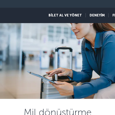
BİLET AL VE YÖNET
DENEYİM
F
Mil dönüştürme