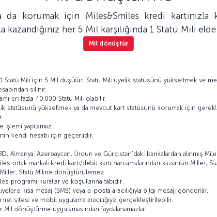
 da korumak için Miles&Smiles kredi kartınızla ka
a kazandığınız her 5 Mil karşılığında 1 Statü Mili elde 
Mil dönüştür
 Statü Mili için 5 Mil düşülür. Statü Mili üyelik statüsünü yükseltmek ve m
sabından silinir.
mı en fazla 40.000 Statü Mili olabilir.
lik statüsünü yükseltmek ya da mevcut kart statüsünü korumak için gerekl
r.
 işlemi yapılamaz.
in kendi hesabı için geçerlidir.
, Almanya, Azerbaycan, Ürdün ve Gürcistan’daki bankalardan alınmış Miles
iles ortak markalı kredi kartı/debit kartı harcamalarından kazanılan Miller, St
Miller, Statü Miline dönüştürülemez.
es programı kurallar ve koşullarına tabidir.
elere kısa mesaj (SMS) veya e-posta aracılığıyla bilgi mesajı gönderilir.
net sitesi ve mobil uygulama aracılığıyla gerçekleştirilebilir.
ler Mil dönüştürme uygulamasından faydalanamazlar.