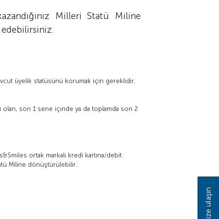
zandığınız Milleri Statü Miline
edebilirsiniz.
evcut üyelik statüsünü korumak için gereklidir.
i olan, son 1 sene içinde ya da toplamda son 2
&Smiles ortak markalı kredi kartına/debit
atü Miline dönüştürülebilir.
Bize ulaşın