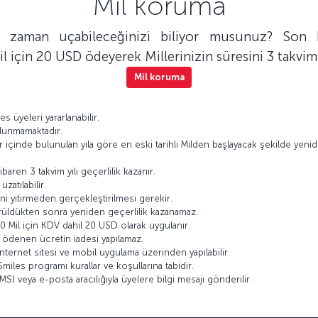
Mil koruma
niz zaman uçabileceğinizi biliyor musunuz? Son
il için 20 USD ödeyerek Millerinizin süresini 3 takvim y
Mil koruma
 üyeleri yararlanabilir.
 bulunmamaktadır.
r içinde bulunulan yıla göre en eski tarihli Milden başlayacak şekilde yeniden
tibaren 3 takvim yılı geçerlilik kazanır.
uzatılabilir.
ğini yitirmeden gerçekleştirilmesi gerekir.
türüldükten sonra yeniden geçerlilik kazanamaz.
0 Mil için KDV dahil 20 USD olarak uygulanır.
n ödenen ücretin iadesi yapılamaz.
nternet sitesi ve mobil uygulama üzerinden yapılabilir.
&Smiles programı kurallar ve koşullarına tabidir.
) veya e-posta aracılığıyla üyelere bilgi mesajı gönderilir.