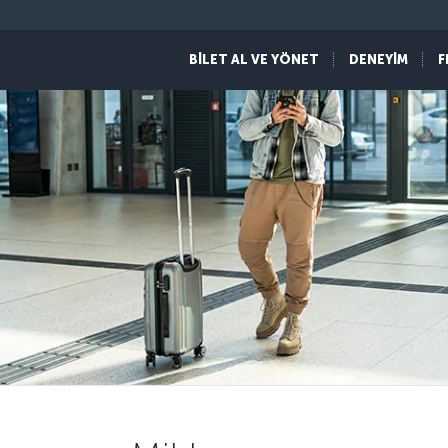
BİLET AL VE YÖNET
DENEYİM
F