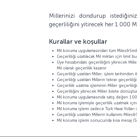
Millerinizi dondurup istediği
geçerliliğini yitirecek her 1.000 M
Kurallar ve koşullar
Mil koruma uygulamasından tüm Miles&Smiles
Geçerliliği uzatılacak Mil miktarı için limit
Üye hesabındaki geçerliliğini yitirecek Mille
Mil olarak geçerlilik kazanır.
Geçerliliği uzatılan Miller, işlem tarihinden i
Geçerliliği uzatılan Millerin tekrar geçerliliği 
Geçerlilik uzatma işleminin Miller geçerlili
Geçerliliğini yitirecek Miller bilete dönüş
Mil koruma uygulamasında satış değeri 1.00
Mil koruma işlemiyle geçerlilik uzatmak içi
Mil koruma işlemi sadece Türk Hava Yolları i
Geçerliliği uzatılan Millerin kullanımı Miles
Mil koruma işlemi sonucunda kısa mesaj (SMS