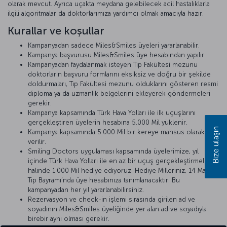
olarak mevcut. Ayrıca uçakta meydana gelebilecek acil hastalıklarla
ilgili algoritmalar da doktorlarımıza yardımcı olmak amacıyla hazır.
Kurallar ve koşullar
Kampanyadan sadece Miles&Smiles üyeleri yararlanabilir.
Kampanya başvurusu Miles&Smiles üye hesabından yapılır.
Kampanyadan faydalanmak isteyen Tıp Fakültesi mezunu
doktorların başvuru formlarını eksiksiz ve doğru bir şekilde
doldurmaları, Tıp Fakültesi mezunu olduklarını gösteren resmi
diploma ya da uzmanlık belgelerini ekleyerek göndermeleri
gerekir.
Kampanya kapsamında Türk Hava Yolları ile ilk uçuşlarını
gerçekleştiren üyelerin hesabına 5.000 Mil yüklenir.
Bize ulaşın
Kampanya kapsamında 5.000 Mil bir kereye mahsus olarak
verilir.
Smiling Doctors uygulaması kapsamında üyelerimize, yıl
içinde Türk Hava Yolları ile en az bir uçuş gerçekleştirmeleri
halinde 1.000 Mil hediye ediyoruz. Hediye Milleriniz, 14 Mart
Tıp Bayramı’nda üye hesabınıza tanımlanacaktır. Bu
kampanyadan her yıl yararlanabilirsiniz.
Rezervasyon ve check-in işlemi sırasında girilen ad ve
soyadının Miles&Smiles üyeliğinde yer alan ad ve soyadıyla
birebir aynı olması gerekir.