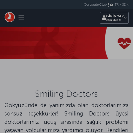
Skip to main content
Corporate Club
TR
-
SE
Toggle navigation
GİRİŞ YAP
veya üye ol
Smiling Doctors
Gökyüzünde de yanımızda olan doktorlarımıza
sonsuz teşekkürler! Smiling Doctors üyesi
doktorlarımız uçuş sırasında sağlık problemi
yaşayan yolcularımıza yardımcı oluyor. Kendileri