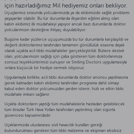
için hazırladığımız Mil hediyemiz onları bekliyor.
Uçuşlarımız sırasında yolcularımızda ya da ekibimizde sağlık problemi
yaşayanlar olabilir. Bu tür durumlarda ilkyardım eğitimi almış olan
kabin ekibimiz ilk müdahaleyi yapıyor ancak bazı durumlarda doktor
yolcularımızın desteğine ihtiyaç duyulabiliyor.
Bugüne kadar yüzlerce uçuşumuzda bu tür durumlarla karşılaşıldı ve
değerli doktorlarımız tarafından tamamen gönüllülük esasına dayalı
olarak uçakta acil tıbbi müdahaleler gerçekleştirildi. Bizlere destek
olan, yolcularımızın sağlığı için çaba gösteren tüm doktorlarımıza
sonsuz teşekkürlerimizi sunuyor ve Smiling Doctors uygulamasıyla
onlara küçücük bir hediye vermek istiyoruz.
Uygulamayla birlikte, acil tıbbi durumlarda doktor anonsu yapılmasına
gerek kalmadan kabin ekibimiz tarafından programa dahil olmayı
kabul eden doktor yolcumuzdan yardım istenir, hızlı ve etkin tıbbi
müdahale imkanı sağlanır.
Uçakta doktorların yaptığı tüm müdahalelerle hastadan gelebilecek
tüm itirazlar Türk Hava Yolları tarafından yaptırılmış olan sigorta
güvencesi kapsamındadır.
Uçaklarımızda uluslararası sivil havacılık kuralları gereği
bulundurulması gereken tüm tıbbi malzeme ve ekipman eksiksiz