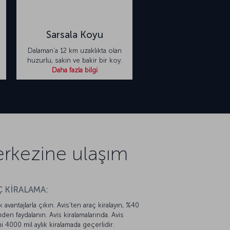
Sarsala Koyu
Dalaman’a 12 km uzaklıkta olan
huzurlu, sakin ve bakir bir koy.
Daha fazla bilgi
rkezine ulaşım
 KİRALAMA:
k avantajlarla çıkın. Avis’ten araç kiralayın, %40
mden faydalanın. Avis kiralamalarında. Avis
mi 4000 mil aylık kiralamada geçerlidir.