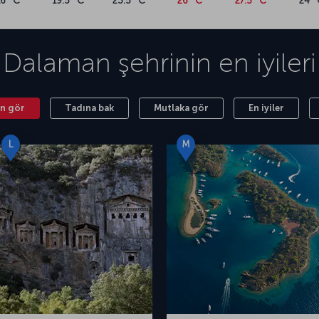
16 °C
19.5 °C
23.5 °C
26 °C
27.5 °C
24 °
le kalmıyor; Datça Yarımadası’nı, Göcek’i,
i, Selimiye’yi ve daha fazlasını planlarına dahil
cek yerler
yazımıza göz atabilirsiniz. Bu yaz
erseniz bir Dalaman uçak bileti kâfi! Dalaman
Dalaman
şehrinin en iyileri
tiyacınız olan tüm detaylara, içinde bulunduğunuz
ilirsiniz.
n gör
Tadına bak
Mutlaka gör
En iyiler
ı (DLM), ilçe merkezinin yaklaşık 6,5 km
 inişten sonra çok kısa bir süre içerisinde
Bunun yanı sıra havalimanı; Göcek’e 18 km,
L
M
a uzaklıkta. Ünlü Türk Rivierası'nda bulunan
e de Türkiye’nin en yoğun havalimanlarından biri.
laman Havalimanı (DLM), güncel olarak toplam 17
arak Terminal 1 ve Terminal 2 otoparkı olmak
valimanı otoparkı da 7 gün 24 saat hizmet