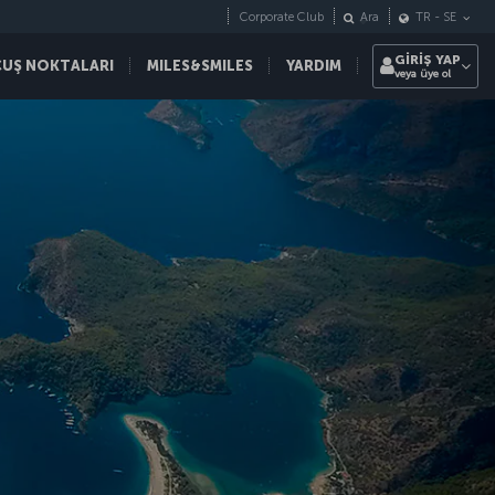
Corporate Club
Ara
TR
-
SE
GİRİŞ YAP
ÇUŞ NOKTALARI
MILES&SMILES
YARDIM
veya üye ol