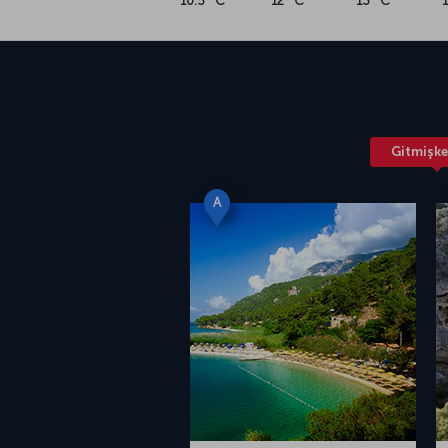
10.5 °C
12 °C
13 °C
sayede ziyaretçiler yalnız Dalaman’ı keşfetmek
Dalyan’ı, Fethiye’yi, Akyaka ve Gökova Körfezi’n
edebiliyor. Fikir edinmek için
Datça’da gezile
tatilinizi Dalaman ve çevresinde geçirmek ist
uçak bileti fiyatları ve Dalaman uçuşu için ih
sayfanın yanı sıra
uçak bileti
sayfamızdan ulaşab
Dalaman Havalimanı (DLM)
Gitmişke
1981 yılında hizmete giren Dalaman Havaliman
güneyinde yer alıyor. Böylelikle havalimanına
Dalaman merkez bölgesine ulaşmak mümkün. 
A
Fethiye’ye 45 km ve Marmaris’e 95 km ortalam
havalimanı, turistik yerlere yakınlığı nedeniyl
2018 yılında ikinci terminal binasını açan Da
buçuk milyon yolcu kapasitesine sahip. Ek ol
üzere toplam 72.972 metrekare alana sahip ha
veriyor.