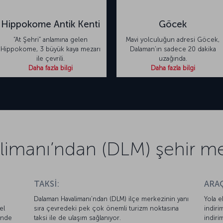
Hippokome Antik Kenti
Göcek
“At Şehri” anlamına gelen
Mavi yolculuğun adresi Göcek,
Hippokome, 3 büyük kaya mezarı
Dalaman’ın sadece 20 dakika
ile çevrili.
uzağında.
Daha fazla bilgi
Daha fazla bilgi
imanı’ndan (DLM) şehir me
TAKSİ:
ARAÇ
Dalaman Havalimanı’ndan (DLM) ilçe merkezinin yanı
Yola e
el
sıra çevredeki pek çok önemli turizm noktasına
indiri
sinde
taksi ile de ulaşım sağlanıyor.
indiri