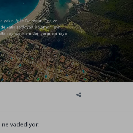
re yakınlığı ile Dalaman, Ege ve
lçüde katkı sağlayan Dalaman, aynı
lları ayrıcalıklarından yararlanmaya
 ne vadediyor: