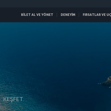
BİLET AL VE YÖNET
DENEYİM
FIRSATLAR VE U
 KEŞFET.