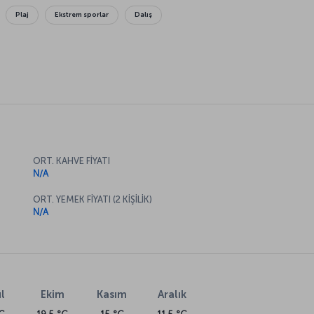
Plaj
Ekstrem sporlar
Dalış
ORT. KAHVE FİYATI
N/A
ORT. YEMEK FİYATI (2 KİŞİLİK)
N/A
l
Ekim
Kasım
Aralık