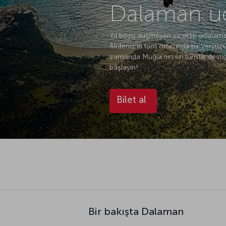
Dalaman uç
Yıl boyu düşmeyen sıcaklık ortalaması
Akdeniz’in tam ortasında bir yeryüzü 
zamanda Muğla’nın en turistik destin
başlayın!
Bilet al
Bir bakışta Dalaman