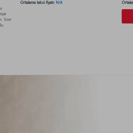
e
Ortalama taksi fiyatı:
N/A
Ortala
cu
hiye
or. Son
lu