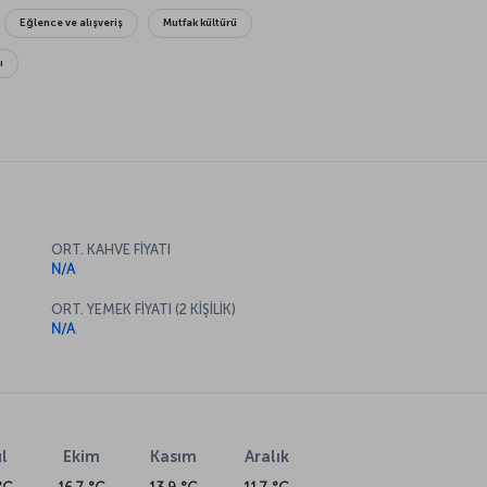
Eğlence ve alışveriş
Mutfak kültürü
ı
ORT. KAHVE FİYATI
N/A
ORT. YEMEK FİYATI (2 KİŞİLİK)
N/A
l
Ekim
Kasım
Aralık