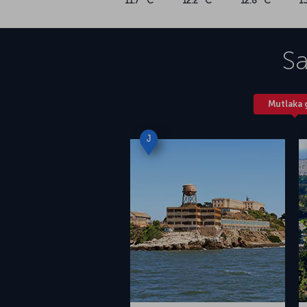
11.7 °C
12.2 °C
12.8 °C
1
Sa
Mutlaka 
J