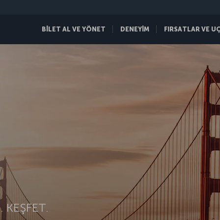
BİLET AL VE YÖNET
DENEYİM
FIRSATLAR VE U
 KEŞFET.