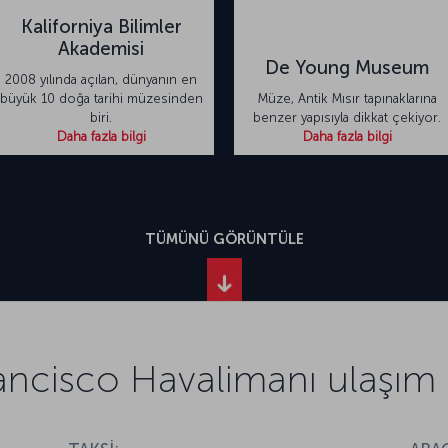
Kaliforniya Bilimler
Akademisi
De Young Museum
2008 yılında açılan, dünyanın en
büyük 10 doğa tarihi müzesinden
Müze, Antik Mısır tapınaklarına
biri.
benzer yapısıyla dikkat çekiyor.
Daha fazla bilgi
Daha fazla bilgi
TÜMÜNÜ GÖRÜNTÜLE
ancisco Havalimanı ulaşım bi