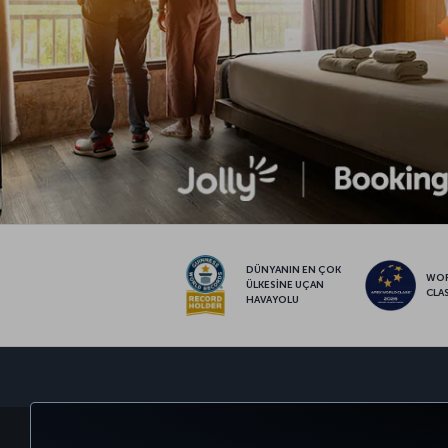
DÜNYANIN EN ÇOK
WO
ÜLKESİNE UÇAN
CLA
HAVAYOLU
BİLET AL VE YÖNET
DENEYİM