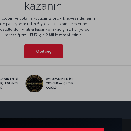
kazanın
g.com ve Jolly ile yaptığımız ortaklık sayesinde, samimi
aile pansiyonlarından 5 yıldızlı tatil komplekslerine,
ostellerden villalara kadar konakladığınız her yerde
harcadığınız 1 EUR için 2 Mil kazanabilirsiniz.
Otel seç
A’NIN EN İYİ
AVRUPA’NIN EN İYİ
 İÇİ EĞLENCE
YİYECEK ve İÇECEK
LÜ
ÖDÜLÜ
sapp
RATE CLUB
TÜRK HAVA YOLLARI