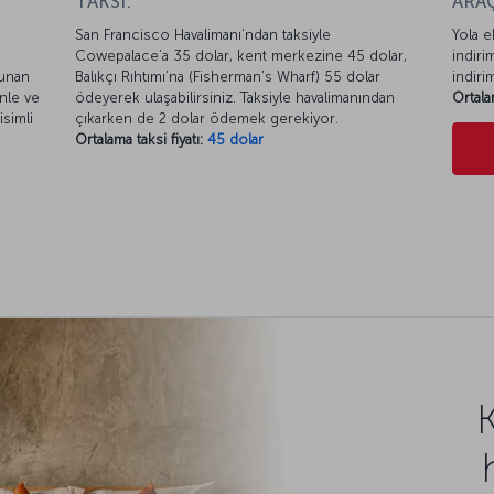
TAKSİ:
ARAÇ
San Francisco Havalimanı’ndan taksiyle
Yola e
Cowepalace’a 35 dolar, kent merkezine 45 dolar,
indiri
lunan
Balıkçı Rıhtımı’na (Fisherman’s Wharf) 55 dolar
indiri
enle ve
ödeyerek ulaşabilirsiniz. Taksiyle havalimanından
Ortala
isimli
çıkarken de 2 dolar ödemek gerekiyor.
Ortalama taksi fiyatı:
45 dolar