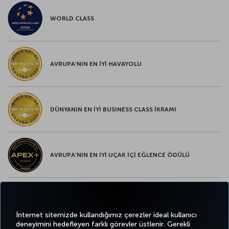
WORLD CLASS
AVRUPA’NIN EN İYİ HAVAYOLU
DÜNYANIN EN İYİ BUSINESS CLASS İKRAMI
AVRUPA’NIN EN İYİ UÇAK İÇİ EĞLENCE ÖDÜLÜ
AVRUPA’NIN EN İYİ YİYECEK ve İÇECEK ÖDÜLÜ
İnternet sitemizde kullandığımız çerezler ideal kullanıcı
deneyimini hedefleyen farklı görevler üstlenir. Gerekli