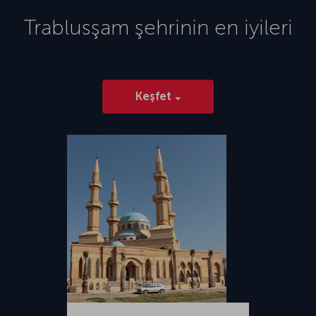
Havalimanı, şehir merkezinin yaklaşık 8 km doğusunda yer alıyor.
2014 yılında Trablus Uluslararası Havalimanı’nın yıkılmasından sonra
Trablusşam
şehrinin en iyileri
şehirdeki tek havalimanı olan Mitiga Uluslararası Havalimanı’ndan yurt
içi ve yurt dışı pek çok sefer gerçekleşiyor.
Keşfet