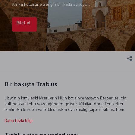
Afrika kültürüne zengin bir katkı sunuyor.
Bilet al
Bir bakışta Trablus
Libya’nın ismi, eski Mısırlıların Nil’in batısında yaşayan Berberiler için
kullandıkları Lebu sözcüğünden geliyor. Milattan önce Fenikeliler
tarafından kurulan ve farklı uluslara ev sahipliği yapan Trablus, hem
bölgenin genel özelliklerini yansıtan sosyal dokusu hem de nefes
Daha fazla bilgi
kesen doğasıyla tatiliniz için keşfedilmesi gereken noktalardan.
Kültürel mozaiği ve ilgi çekici tarihi eserleriyle dikkat çeken Trablus,
bunun yanı sıra alternatif lezzet deneyimleri sunan mekanlarıyla