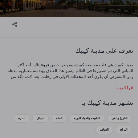
تعرف على مدينة كيبيك
مدينة كيبيك هي قلب مقاطعة كيبيك، وموطن حصن فرونتيناك، أحد أكثر
المباني التي تم تصويرها في العالم. يتميز هذا الفندق بهندسة معمارية مذهلة
ومن المفترض أن يكون أحد المحطات الأولى في رحلتك. بعد ذلك، تأكد من
رؤية كيبيك القديمة وكاتدرائية نوتردام في كيبيك العظيمة. يجب أن يتأكد
اقرأ المزيد
عشاق الفن من التوقف عند المتحف الوطني للفنون الجميلة في كيبيك.
للذهاب إلى مكان للتسوق، تجول في شوارع ييتيت شامبلين الرومانسية. أخيرا
لا تنسى تخصيص وقت لمدينة إيل دورليان ومنتزه مونتمورنسي المذهل، الذي
تشتهر مدينة كيبيك بـ:
يضم شلالا أكبر من شلالات نياجرا.
التاريخ والفن
الطبيعة والحياة البرية
الغابة
الجبال
التنزه
التزلج
الغولف