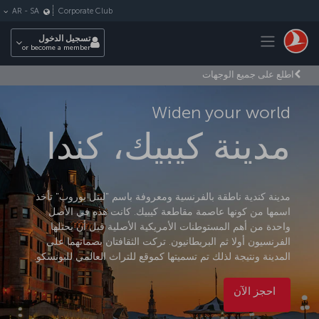
لتخطي إلى المحتوى الرئيسي
Corporate Club
AR
-
SA
Toggle navigation
تسجيل الدخول
or become a member
اطلع على جميع الوجهات
Widen your world
مدينة كيبيك، كندا
مدينة كندية ناطقة بالفرنسية ومعروفة باسم "ليتل يوروب" تأخذ
اسمها من كونها عاصمة مقاطعة كيبيك. كانت هذه في الأصل
واحدة من أهم المستوطنات الأمريكية الأصلية قبل أن يحتلها
الفرنسيون أولا ثم البريطانيون. تركت الثقافتان بصماتهما على
المدينة ونتيجة لذلك تم تسميتها كموقع للتراث العالمي لليونسكو.
احجز الآن