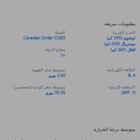
معلومات سريعة
المدن القريبة
العملة
لونغوي (245 كم)
Canadian Dollar (CAD)
مونتريال (256 كم)
مفتاح الدولة
لافال (267 كم)
+1
الطاقة الكهربائية
متوسط سعر القهوة
B, A
2.60 يورو
المنطقة الزمنية
متوسط سعر الوجبة (لشخصين)
GMT -5
39.36 يورو
متوسط درجة الحرارة