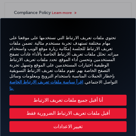
Compliance Policy
Learn more
تحتوي ملفات تعريف الارتباط التي نستخدمها على موقعنا على
مهام مختلفة تستهدف تجربة مستخدم مثالية. تضمن ملفات
تعريف الارتباط للجلسة إمكانية زيارة موقع الويب واستخدام
اتساب
Pinterest
Blog
تيك توك
LinkedIn
YouTube
Instagram
Twitter
Facebook
ميزاته. تحلل ملفات تعريف الارتباط الخاصة بالأداء عادات تصفح
المستخدمين وتحسن أداء الموقع. تحدد ملفات تعريف الارتباط
الوظيفية اختيارات المستخدمين على الموقع وتسهل تجربة
التصفح الخاصة بهم. تقوم ملفات تعريف الارتباط التسويقية
Tur
CORPORATE
العروض
الحجز
MILES&SMILES
مساعدة
خبرة
بإخطار الحملات المناسبة باستخدام الترويج ومعلومات وسائل
Airl
CLUB
والوجهات
والإدارة
التواصل الاجتماعي.
اقرأ سياسة ملفات تعريف الارتباط الخاصة
بنا.
حقوق المسافر
إشعار قانوني
سياسة الخصوصية وملفات تعريف الارتباط
إمكانية الوصول
أنا أقبل جميع ملفات تعريف الارتباط
خطة خدمة عملاء وزارة النقل الأمريكية
تغيير إعدادات ملفات تعريف الارتباط
أقبل ملفات تعريف الارتباط الضرورية فقط
حقوق أصحاب البيانات في الإتحاد الأوروبي
حقوق النشر محفوظة للخطوط الجوية التركية © 1996 - 2026
تغيير الاعدادات