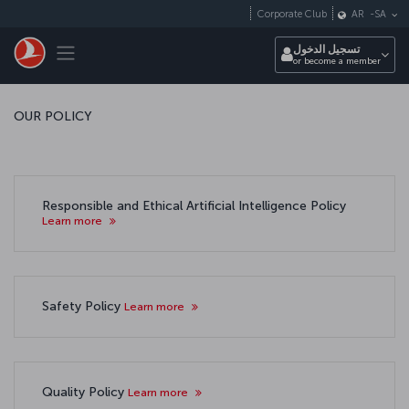
التخطي إلى المحتوى الرئيسي
Corporate Club
AR
-
SA
Toggle navigation
تسجيل الدخول
or become a member
OUR POLICY
Responsible and Ethical Artificial Intelligence Policy
Learn more
Safety Policy
Learn more
Quality Policy
Learn more