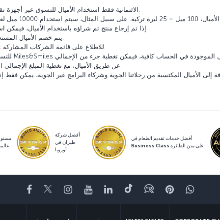
يمكن لحاملي بطاقات Miles&Smiles الائتمانية فقط استخدام الأميال للتسوق عبر أجهزة نقاط البيع.
إذا تم إرجاع منتج تم شراؤه باستخدام الأميال، فيمكن استرداد الأميال المستخدمة لدفع ثمن هذا المنتج.
يتم خصم الأميال المستخدمة في التسوق على الفور من حساب العضو.
للاطلاع على قائمة الشركات المشاركة.
k
للتسوق باستخدام
عن طريق الأميال، مع تغطية المبلغ الإجمالي المتبقي بواسطة بطاقة الائتمان الخاصة بالعضو.
 إلى الأميال المكتسبة من رحلاتنا الجوية وشركاء البرامج غير الجوية، يمكن فقط إنفاق الأميال المكتسبة من ن
أفضل شركة
أفضل خدمات تقديم الطعام في
مستو
طيران في
Business Class على متن الطائرة
عالم
أوروبا
اتساب
Pinterest
Blog
تيك توك
LinkedIn
YouTube
Instagram
Twitter
Facebook