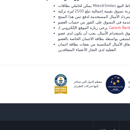
Garanti Ban
يرجى زيارة الموقع الإلكتروني لـ
 الأميال، يجب أن يكون لدى عضو Miles&Smiles عدد كافي من الأميال في حسابه. إذا لم تكن الأميال الموجودة في الحساب كافية، فيمكن تغطية جزء من الإجمالي
فقات بطاقة ائتمان Miles&Smiles Garanti BBVA في نقاط البيع
الفعلية لدى التجار الأعضاء المتعاقدين.
ى
معظم الدول التي تسافر
ي
إليها شركات الطيران