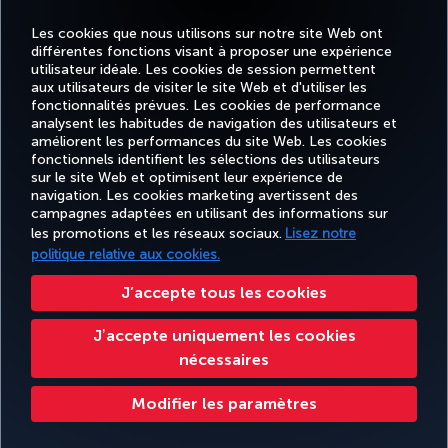
Les cookies que nous utilisons sur notre site Web ont
différentes fonctions visant à proposer une expérience
MEILLEUR WI-FI EN EUROPE
utilisateur idéale. Les cookies de session permettent
aux utilisateurs de visiter le site Web et d'utiliser les
fonctionnalités prévues. Les cookies de performance
analysent les habitudes de navigation des utilisateurs et
améliorent les performances du site Web. Les cookies
fonctionnels identifient les sélections des utilisateurs
Facebook
Twitter
Instagram
YouTube
LinkedIn
Tiktok
Blog
Pinterest
What
sur le site Web et optimisent leur expérience de
navigation. Les cookies marketing avertissent des
campagnes adaptées en utilisant des informations sur
MILES
RÉSERVER
OFFRES ET
EXPÉRIENCE
AIDE
&
CORPORAT
les promotions et les réseaux sociaux.
Lisez notre
ET GÉRER
DESTINATIONS
SMILES
politique relative aux cookies.
J’accepte tous les cookies
Accessibilité
Confidentialité et cookies
Mentions légales
Droits des passagers
Jʼaccepte uniquement les cookies
Modifier les paramètres des cookies.
Plan de service client US DOT
nécessaires
Droits des personnes concernées dans l’UE.
Turkish Airlines Copyright © 1996 - 2026
Modifier les paramètres