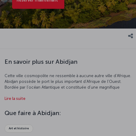
En savoir plus sur Abidjan
Cette ville cosmopolite ne ressemble à aucune autre ville d’Afrique.
Abidjan possède le port le plus important d’Afrique de l’Ouest.
Bordée par l’océan Atlantique et constituée d’une magnifique
lagune, Abidjan est une destination touristique de premier plan
Lire la suite
grâce à son économie prospère et à ses nombreux centres
commerciaux.
Que faire à Abidjan:
Art et histoire