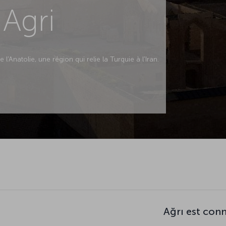
 Agri
e l'Anatolie, une région qui relie la Turquie à l'Iran.
Ağrı est con