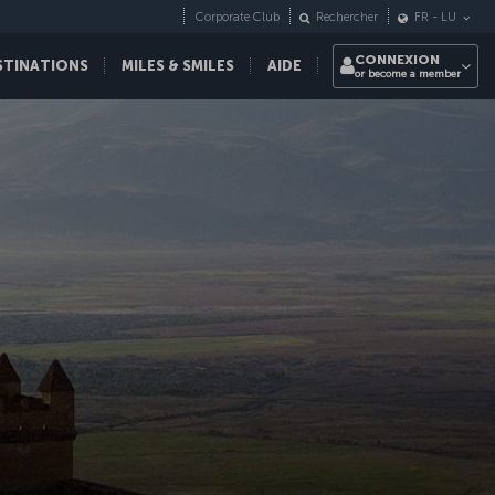
Corporate Club
Rechercher
FR
-
LU
CONNEXION
STINATIONS
MILES & SMILES
AIDE
or become a member