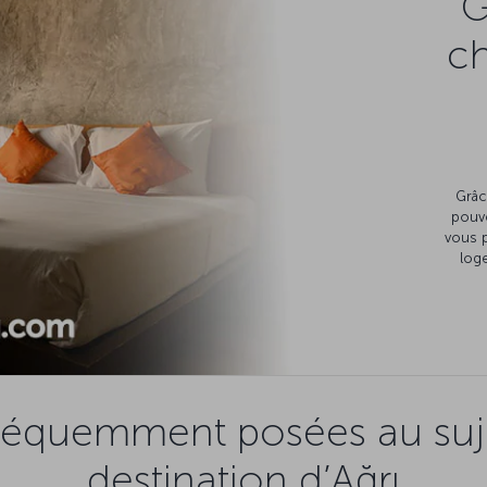
G
c
Grâc
pouv
vous 
loge
réquemment posées au suje
destination d’Ağrı