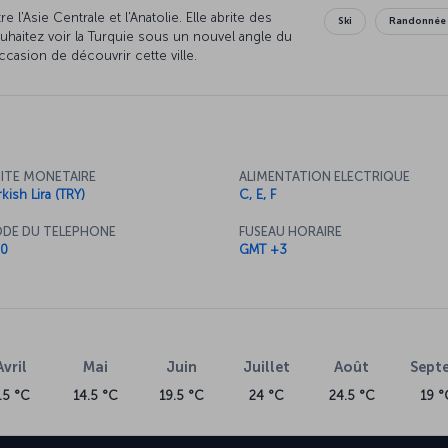
 l'Asie Centrale et l'Anatolie. Elle abrite des
Ski
Randonnée
ouhaitez voir la Turquie sous un nouvel angle du
casion de découvrir cette ville.
ITE MONETAIRE
ALIMENTATION ELECTRIQUE
kish Lira (TRY)
C, E, F
DE DU TELEPHONE
FUSEAU HORAIRE
0
GMT +3
Avril
Mai
Juin
Juillet
Août
Sept
.5 °C
14.5 °C
19.5 °C
24 °C
24.5 °C
19 °