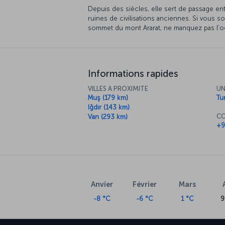
Depuis des siècles, elle sert de passage entre
ruines de civilisations anciennes. Si vous s
sommet du mont Ararat, ne manquez pas l'oc
Informations rapides
VILLES A PROXIMITE
UN
Muş (179 km)
Tur
Iğdır (143 km)
CO
Van (293 km)
+9
Anvier
Février
Mars
-8 °C
-6 °C
1 °C
9