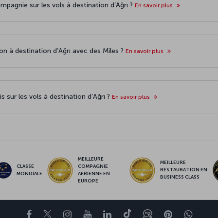
pagnie sur les vols à destination d’Ağrı ?
En savoir plus
vion à destination d’Ağrı avec des Miles ?
En savoir plus
s sur les vols à destination d’Ağrı ?
En savoir plus
MEILLEURE
MEILLEURE
CLASSE
COMPAGNIE
RESTAURATION EN
MONDIALE
AÉRIENNE EN
BUSINESS CLASS
EUROPE
Facebook
Twitter
Instagram
YouTube
LinkedIn
Tiktok
Blog
Pinterest
What