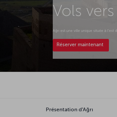
Vols vers
Ağrı est une ville unique située à l'est d
Réserver maintenant
Présentation d'Ağrı