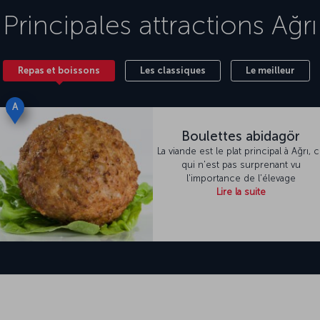
Principales attractions
Ağrı
Repas et boissons
Les classiques
Le meilleur
A
Boulettes abidagör
La viande est le plat principal à Ağrı, 
qui n'est pas surprenant vu
l'importance de l'élevage
Lire la suite