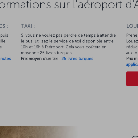
ormations sur l'aéroport d'
S :
TAXI :
LOUE
epuis
Si vous ne voulez pas perdre de temps à attendre
Prenez
ille
le bus, utilisez le service de taxi disponible entre
Louez 
re
10h et 16h à l'aéroport. Cela vous coûtera en
réduct
moyenne 25 livres turques.
aux lo
inutes
Prix moyen d'un taxi :
25 livres turques
Prix m
applic