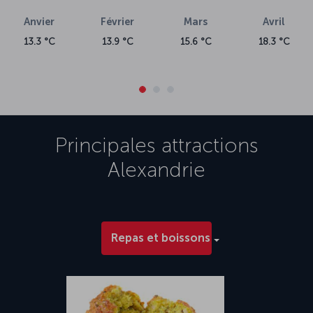
Anvier
Février
Mars
Avril
13.3 °C
13.9 °C
15.6 °C
18.3 °C
Principales attractions
Alexandrie
Repas et boissons