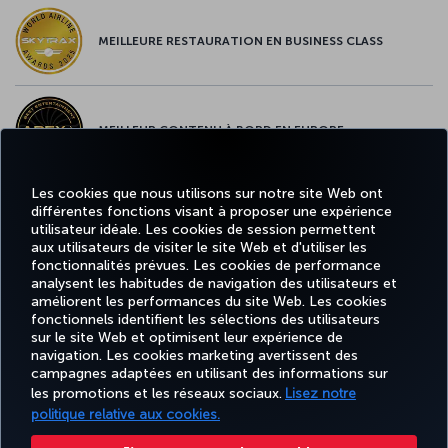
MEILLEURE RESTAURATION EN BUSINESS CLASS
MEILLEUR CONTENU À BORD EN EUROPE
Les cookies que nous utilisons sur notre site Web ont
différentes fonctions visant à proposer une expérience
MEILLEUR WI-FI EN EUROPE
utilisateur idéale. Les cookies de session permettent
aux utilisateurs de visiter le site Web et d'utiliser les
fonctionnalités prévues. Les cookies de performance
analysent les habitudes de navigation des utilisateurs et
améliorent les performances du site Web. Les cookies
fonctionnels identifient les sélections des utilisateurs
Facebook
Twitter
Instagram
YouTube
LinkedIn
Tiktok
Blog
Pinterest
What
sur le site Web et optimisent leur expérience de
navigation. Les cookies marketing avertissent des
campagnes adaptées en utilisant des informations sur
MILES
RÉSERVER
OFFRES ET
EXPÉRIENCE
AIDE
&
CORPORAT
les promotions et les réseaux sociaux.
Lisez notre
ET GÉRER
DESTINATIONS
SMILES
politique relative aux cookies.