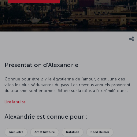
Présentation d'Alexandrie
Connue pour être la ville égyptienne de l'amour, c'est l'une des
villes les plus séduisantes du pays. Les revenus annuels provenant
du tourisme sont énormes. Située sur la côte, à l'extrémité ouest
du delta du Nil, vous pouvez y sentir dans votre dos le souffle des
Lire la suite
ruines antiques. Pendant des millénaires, Alexandrie a été la capitale
de l'art et de l'éducation. Ravivez votre vie amoureuse ou entrez
tout simplement dans le monde mystérieux de cette ville
Alexandrie est connue pour :
incroyable.
Bien-être
Art et histoire
Natation
Bord de mer