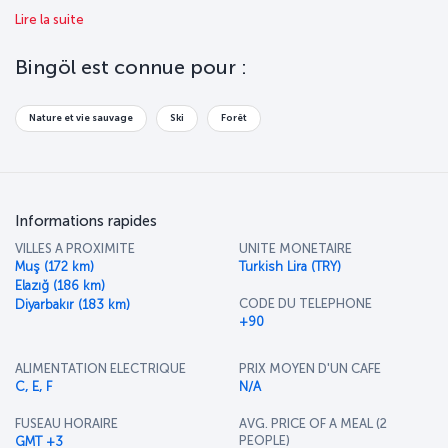
pour les voyageurs. Venez découvrir Bingöl !
Lire la suite
Bingöl est connue pour :
Nature et vie sauvage
Ski
Forêt
Informations rapides
VILLES A PROXIMITE
UNITE MONETAIRE
Muş (172 km)
Turkish Lira (TRY)
Elazığ (186 km)
CODE DU TELEPHONE
Diyarbakır (183 km)
+90
ALIMENTATION ELECTRIQUE
PRIX MOYEN D'UN CAFE
C, E, F
N/A
FUSEAU HORAIRE
AVG. PRICE OF A MEAL (2
PEOPLE)
GMT +3