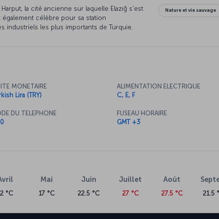
arput, la cité ancienne sur laquelle Elazığ s'est
Nature et vie sauvage
t également célèbre pour sa station
res industriels les plus importants de Turquie.
ITE MONETAIRE
ALIMENTATION ELECTRIQUE
kish Lira (TRY)
C, E, F
DE DU TELEPHONE
FUSEAU HORAIRE
0
GMT +3
Avril
Mai
Juin
Juillet
Août
Sept
12 °C
17 °C
22.5 °C
27 °C
27.5 °C
21.5 