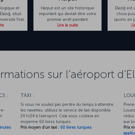
logique et
Harput est un site historique
Elazığ est
lazığ, situé
important qui devrait être votre
choix pou
iversité Firat,
premier arrêt pendant
sports en pl
ite
Lire la suite
Li
rmations sur l'aéroport d'E
S :
TAXI :
LOUE
Si vous ne voulez pas perdre du temps à attendre
Prenez
re-
les navettes, utilisez le service de taxi disponible
Louez 
et
24 h/24 à l'aéroport. Cela vous coûtera en
réduct
moyenne 60 livres turques.
aux lo
inutes
Prix moyen d'un taxi :
60 livres turques
Prix m
applic