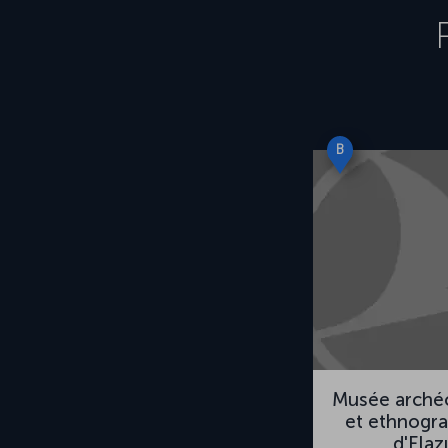
B
Musée arché
et ethnogr
d'Elaz