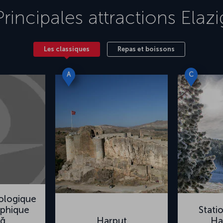
Principales attractions
Elazi
Les classiques
Repas et boissons
A
C
ologique
aphique
Stati
ığ
Harput
Ha