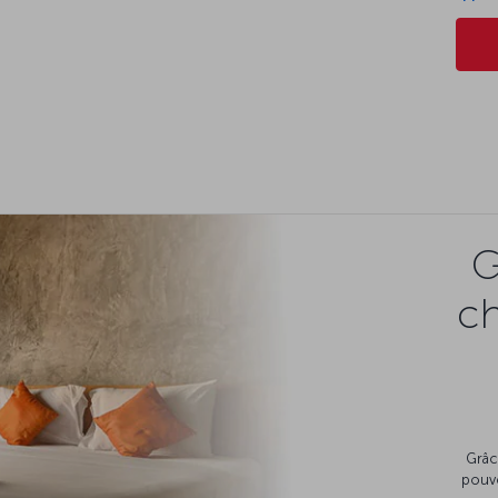
G
c
Grâc
pouv