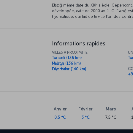
e
Elazığ même date du XIX
siècle. Cependant, H
développée, date de 2000 av. J.-C. Elazığ es
hydraulique, qui fait de la ville l'un des cent
Informations rapides
VILLES A PROXIMITE
UN
Tunceli (136 km)
Tur
Malatya (136 km)
CO
Diyarbakır (140 km)
+9
Anvier
Février
Mars
0.5 °C
3 °C
7.5 °C