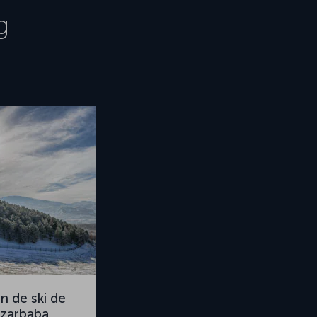
g
on de ski de
zarbaba