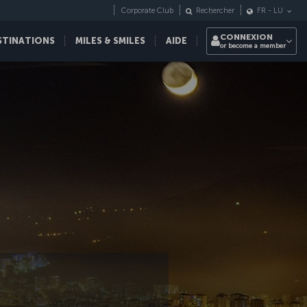
Corporate Club
Rechercher
FR
-
LU
CONNEXION
STINATIONS
MILES & SMILES
AIDE
or become a member