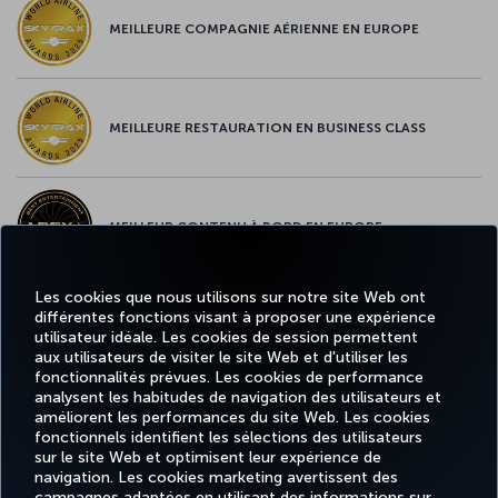
MEILLEURE COMPAGNIE AÉRIENNE EN EUROPE
MEILLEURE RESTAURATION EN BUSINESS CLASS
MEILLEUR CONTENU À BORD EN EUROPE
Les cookies que nous utilisons sur notre site Web ont
différentes fonctions visant à proposer une expérience
MEILLEUR WI-FI EN EUROPE
utilisateur idéale. Les cookies de session permettent
aux utilisateurs de visiter le site Web et d'utiliser les
fonctionnalités prévues. Les cookies de performance
analysent les habitudes de navigation des utilisateurs et
améliorent les performances du site Web. Les cookies
fonctionnels identifient les sélections des utilisateurs
Facebook
Twitter
Instagram
YouTube
LinkedIn
Tiktok
Blog
Pinterest
What
sur le site Web et optimisent leur expérience de
navigation. Les cookies marketing avertissent des
campagnes adaptées en utilisant des informations sur
MILES