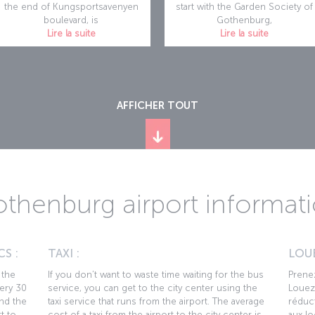
the end of Kungsportsavenyen
start with the Garden Society of
boulevard, is
Gothenburg,
Lire la suite
Lire la suite
AFFICHER TOUT
thenburg airport informat
S :
TAXI :
LOUE
 the
If you don’t want to waste time waiting for the bus
Prenez
very 30
service, you can get to the city center using the
Louez 
nd the
taxi service that runs from the airport. The average
réduct
t to
cost of a taxi from the airport to the city center is
aux lo