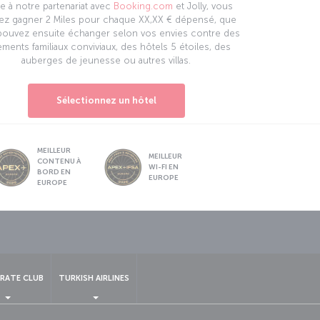
e à notre partenariat avec
Booking.com
et Jolly, vous
ez gagner 2 Miles pour chaque XX,XX € dépensé, que
pouvez ensuite échanger selon vos envies contre des
ments familiaux conviviaux, des hôtels 5 étoiles, des
auberges de jeunesse ou autres villas.
Sélectionnez un hôtel
MEILLEUR
MEILLEUR
CONTENU À
WI-FI EN
BORD EN
EUROPE
EUROPE
sApp
RATE CLUB
TURKISH AIRLINES