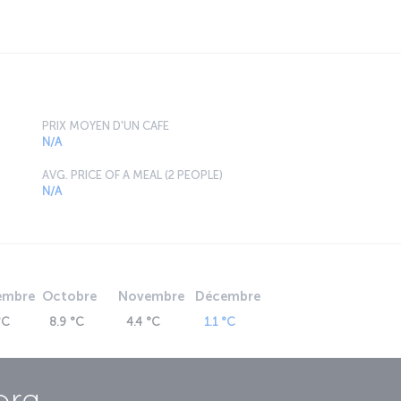
PRIX MOYEN D'UN CAFE
N/A
AVG. PRICE OF A MEAL (2 PEOPLE)
N/A
embre
Octobre
Novembre
Décembre
°C
8.9 °C
4.4 °C
1.1 °C
org