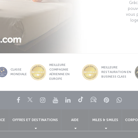
Grâc
pouv
vous 
loge
MEILLEURE
MEILLEURE
CLASSE
COMPAGNIE
RESTAURATION EN
MONDIALE
AÉRIENNE EN
BUSINESS CLASS
EUROPE
Facebook
Twitter
Instagram
YouTube
LinkedIn
Tiktok
Blog
Pinterest
What
NCE
OFFRES ET DESTINATIONS
AIDE
MILES & SMILES
CORPO