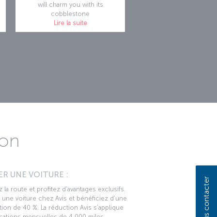
will charm you with its
cobblestone
Lire la suite
ion
R UNE VOITURE :
Nous contacter
 la route et profitez d’avantages exclusifs.
une voiture chez Avis et bénéficiez d’une
ion de 40 %. La réduction Avis s’applique
cations mensuelles de 4 000 miles.