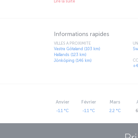
Lire la suite
Scandinavia, therefore, export and import hav
Informations rapides
VILLES A PROXIMITE
UN
Vastra Götaland (103 km)
Sw
Hallands (123 km)
CO
Jönköping (146 km)
+4
Anvier
Février
Mars
-1.1 °C
-1.1 °C
2.2 °C
6
Pr