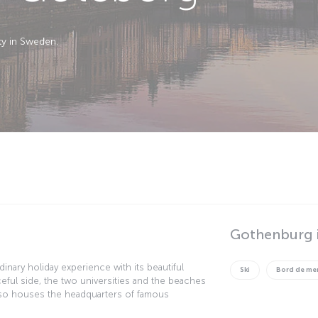
ty in Sweden.
Gothenburg i
inary holiday experience with its beautiful
Ski
Bord de me
ceful side, the two universities and the beaches
lso houses the headquarters of famous
 and ESAB. Gothenburg is the biggest port in