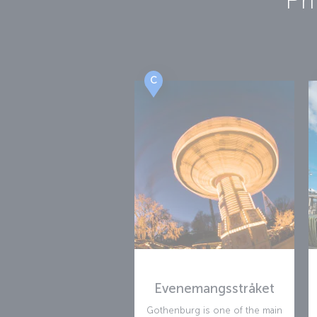
C
Evenemangsstråket
Gothenburg is one of the main