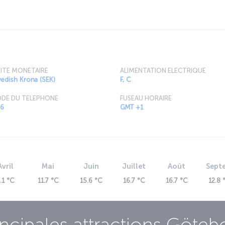
e a significant importance in the city.
ITE MONETAIRE
ALIMENTATION ELECTRIQUE
edish Krona (SEK)
F, C
DE DU TELEPHONE
FUSEAU HORAIRE
6
GMT +1
Avril
Mai
Juin
Juillet
Août
Sept
.1 °C
11.7 °C
15.6 °C
16.7 °C
16.7 °C
12.8 
incipales attractions
Göteb