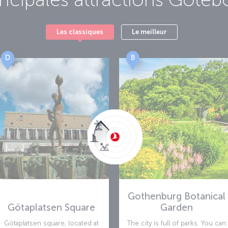
Les classiques
Le meilleur
D
B
Gothenburg Botanical
Götaplatsen Square
Garden
Götaplatsen square, located at
The city is full of parks. You can