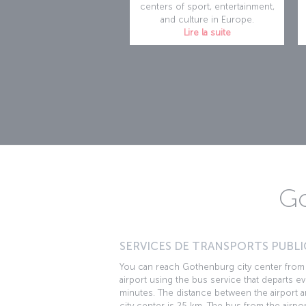
centers of sport, entertainment,
and culture in Europe.
Lire la suite
Go
SERVICES DE TRANSPORTS PUBLIC
You can reach Gothenburg city center from
airport using the bus service that departs e
minutes. The distance between the airport a
city center is 25 km. The bus from the airpor