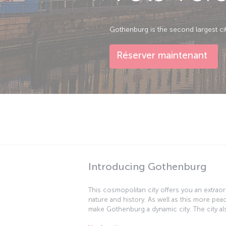
Gothenburg is the second largest ci
Réserver maintenant
Introducing Gothenburg
This cosmopolitan city offers you an extraord
nature and history. As well as this more pea
make Gothenburg a dynamic city. The city a
Scandinavian companies such as Volvo, SKF,