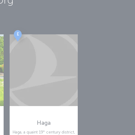
E
Haga
th
Haga, a quaint 19
century district,