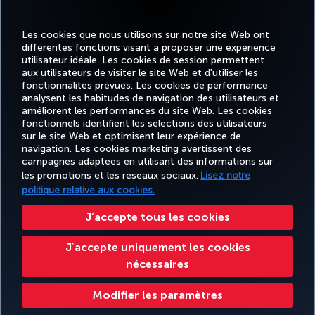
Les cookies que nous utilisons sur notre site Web ont
différentes fonctions visant à proposer une expérience
MEILLEUR WI-FI EN EUROPE
utilisateur idéale. Les cookies de session permettent
aux utilisateurs de visiter le site Web et d'utiliser les
fonctionnalités prévues. Les cookies de performance
analysent les habitudes de navigation des utilisateurs et
améliorent les performances du site Web. Les cookies
fonctionnels identifient les sélections des utilisateurs
Facebook
Twitter
Instagram
YouTube
LinkedIn
Tiktok
Blog
Pinterest
What
sur le site Web et optimisent leur expérience de
navigation. Les cookies marketing avertissent des
campagnes adaptées en utilisant des informations sur
MILES
RÉSERVER
OFFRES ET
EXPÉRIENCE
AIDE
&
CORPORAT
les promotions et les réseaux sociaux.
Lisez notre
ET GÉRER
DESTINATIONS
SMILES
politique relative aux cookies.
J’accepte tous les cookies
Accessibilité
Confidentialité et cookies
Mentions légales
Droits des passagers
Jʼaccepte uniquement les cookies
Modifier les paramètres des cookies.
Plan de service client US DOT
nécessaires
Droits des personnes concernées dans l’UE.
Turkish Airlines Copyright © 1996 - 2026
Modifier les paramètres