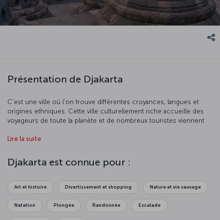
Présentation de Djakarta
C'est une ville où l'on trouve différentes croyances, langues et
origines ethniques. Cette ville culturellement riche accueille des
voyageurs de toute la planète et de nombreux touristes viennent
visiter les maisons traditionnelles indonésiennes. Vous voudrez
Lire la suite
peut-être prolonger votre séjour à Djakarta car vous n'aurez pas
envie de partir !
Djakarta est connue pour :
Art et histoire
Divertissement et shopping
Nature et vie sauvage
Natation
Plongée
Randonnée
Escalade