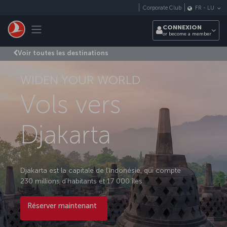
Passer au menu principal
Corporate Club
FR
-
LU
Toggle navigation
CONNEXION
or become a member
Voir toutes les destinations
WIDEN YOUR WORLD
Vols vers
Djakarta
Djakarta est la capitale de l'Indonésie, qui compte
230 millions d'habitants et 17 000 îles.
Réserver maintenant