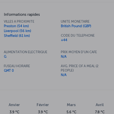
Informations rapides
VILLES A PROXIMITE
UNITE MONETAIRE
Preston (54 km)
British Pound (GBP)
Liverpool (56 km)
CODE DU TELEPHONE
Sheffield (61 km)
+44
ALIMENTATION ELECTRIQUE
PRIX MOYEN D'UN CAFE
G
N/A
FUSEAU HORAIRE
AVG. PRICE OF A MEAL (2
PEOPLE)
GMT 0
N/A
Anvier
Février
Mars
Avril
3.9 °C
3.9 °C
5.6 °C
7.8 °C