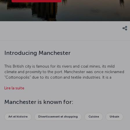
Introducing Manchester
This British city is famous for its rivers and coal mines, its mild
climate and proximity to the port. Manchester was once nicknamed
“Cottonopolis” due to its cotton and textile industries. It is a
modern city which is home to the Manchester United and
Lire la suite
Manchester City soccer teams, thriving media industry and top
education establishments.
Manchester is known for:
Art et histoire
Divertissement et shopping
Cuisine
Urbain