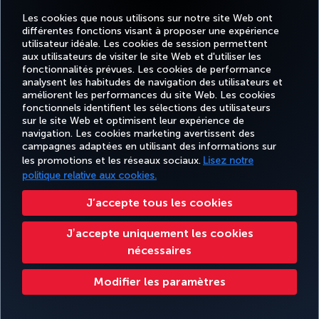
Les cookies que nous utilisons sur notre site Web ont
différentes fonctions visant à proposer une expérience
MEILLEUR WI-FI EN EUROPE
utilisateur idéale. Les cookies de session permettent
aux utilisateurs de visiter le site Web et d'utiliser les
fonctionnalités prévues. Les cookies de performance
analysent les habitudes de navigation des utilisateurs et
améliorent les performances du site Web. Les cookies
fonctionnels identifient les sélections des utilisateurs
Facebook
Twitter
Instagram
YouTube
LinkedIn
Tiktok
Blog
Pinterest
What
sur le site Web et optimisent leur expérience de
navigation. Les cookies marketing avertissent des
campagnes adaptées en utilisant des informations sur
MILES
RÉSERVER
OFFRES ET
EXPÉRIENCE
AIDE
&
CORPORAT
les promotions et les réseaux sociaux.
Lisez notre
ET GÉRER
DESTINATIONS
SMILES
politique relative aux cookies.
J’accepte tous les cookies
Accessibilité
Confidentialité et cookies
Mentions légales
Droits des passagers
Jʼaccepte uniquement les cookies
Modifier les paramètres des cookies.
Plan de service client US DOT
nécessaires
Droits des personnes concernées dans l’UE.
Turkish Airlines Copyright © 1996 - 2026
Modifier les paramètres