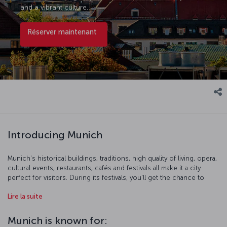
and a vibrant culture.
Réserver maintenant
Introducing Munich
Munich's historical buildings, traditions, high quality of living, opera,
cultural events, restaurants, cafés and festivals all make it a city
perfect for visitors. During its festivals, you'll get the chance to
sample food and drinks produced in Bavaria, as well as take part in
Lire la suite
the festivities. While there's a host of museums displaying
contemporary art in the city, Munich is also full of buildings
boasting qualities from a whole range of architectural movements.
Munich is known for:
Take a break in one of the restaurants or cafés overlooking