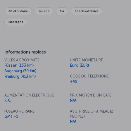
Marienplatz and enjoy some traditional Bavarian cuisine, or even
scale the Olympiaturm Tower and enjoy a meal from 182 meters up
Art et histoire
Cuisine
Ski
Sports extrêmes
in the air.
Montagne
Informations rapides
VILLES A PROXIMITE
UNITE MONETAIRE
Füssen (133 km)
Euro (EUR)
Augsburg (70 km)
CODE DU TELEPHONE
Freiburg (413 km)
+49
ALIMENTATION ELECTRIQUE
PRIX MOYEN D'UN CAFE
F, C
N/A
FUSEAU HORAIRE
AVG. PRICE OF A MEAL (2
PEOPLE)
GMT +1
N/A