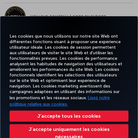
MEILLEUR CONTENU À BORD EN EUROPE
Les cookies que nous utilisons sur notre site Web ont
différentes fonctions visant à proposer une expérience
MEILLEUR WI-FI EN EUROPE
utilisateur idéale. Les cookies de session permettent
aux utilisateurs de visiter le site Web et d'utiliser les
fonctionnalités prévues. Les cookies de performance
analysent les habitudes de navigation des utilisateurs et
améliorent les performances du site Web. Les cookies
fonctionnels identifient les sélections des utilisateurs
Facebook
Twitter
Instagram
YouTube
LinkedIn
Tiktok
Blog
Pinterest
What
sur le site Web et optimisent leur expérience de
navigation. Les cookies marketing avertissent des
campagnes adaptées en utilisant des informations sur
MILES
RÉSERVER
OFFRES ET
EXPÉRIENCE
AIDE
&
CORPORAT
les promotions et les réseaux sociaux.
Lisez notre
ET GÉRER
DESTINATIONS
SMILES
politique relative aux cookies.
J’accepte tous les cookies
Accessibilité
Confidentialité et cookies
Mentions légales
Droits des passagers
Jʼaccepte uniquement les cookies
Modifier les paramètres des cookies.
Plan de service client US DOT
nécessaires
Droits des personnes concernées dans l’UE.