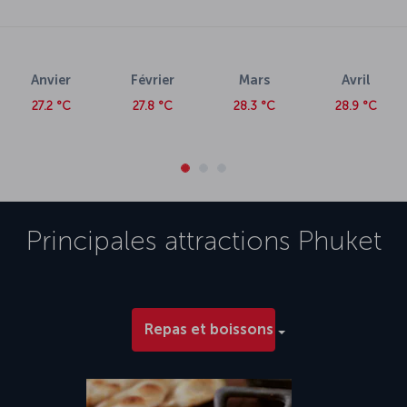
Anvier
Février
Mars
Avril
27.2 °C
27.8 °C
28.3 °C
28.9 °C
Principales attractions
Phuket
Repas et boissons