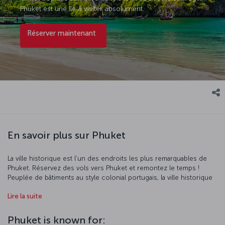
Phuket est une île à visiter absolument.
Réserver maintenant
En savoir plus sur Phuket
La ville historique est l’un des endroits les plus remarquables de
Phuket. Réservez des vols vers Phuket et remontez le temps !
Peuplée de bâtiments au style colonial portugais, la ville historique
bouillonne d’activités une fois la nuit tombée. L’île de James Bond
Lire la suite
est le site le plus populaire de Phuket, ses formations rocheuses
et criques naturelles séduisent à juste titre de nombreux touristes.
Vous y trouverez également la plus grande statue de Bouddha de la
Phuket is known for: