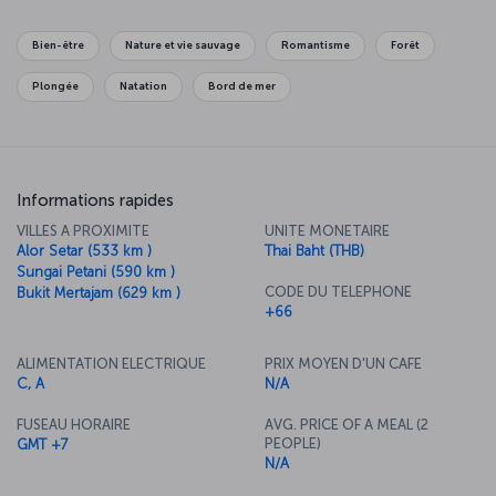
Thaïlande et pourrez contempler l’île de Phuket sous toutes ses
coutures. Réservez un billet d’avion vers Phuket et découvrez l’île
de 007 ! Vous trouverez une autre statue toute aussi
Bien-être
Nature et vie sauvage
Romantisme
Forêt
impressionnante de Bouddha sur l’île de Khao Rang. Si vous
souhaitez voir les célèbres plages de Phuket, vous devez
Plongée
Natation
Bord de mer
évidemment vous rendre à Patong. Réservez des vols vers Phuket
et consacrez deux jours complets à la visite des îles Phi Phi et de la
plage Maya.
Informations rapides
VILLES A PROXIMITE
UNITE MONETAIRE
Alor Setar (533 km )
Thai Baht (THB)
Sungai Petani (590 km )
CODE DU TELEPHONE
Bukit Mertajam (629 km )
+66
ALIMENTATION ELECTRIQUE
PRIX MOYEN D'UN CAFE
C, A
N/A
FUSEAU HORAIRE
AVG. PRICE OF A MEAL (2
PEOPLE)
GMT +7
N/A