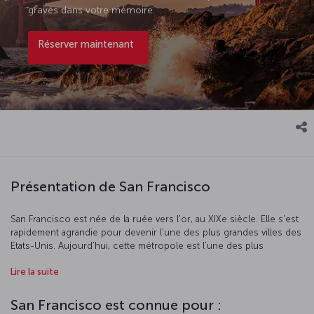
gravés dans votre mémoire.
Réserver maintenant
Présentation de San Francisco
San Francisco est née de la ruée vers l'or, au XIXe siècle. Elle s'est
rapidement agrandie pour devenir l'une des plus grandes villes des
Etats-Unis. Aujourd'hui, cette métropole est l'une des plus
dynamiques du pays et une destination phare pour les touristes.
Lire la suite
Pendant votre visite, vous ne manquerez pas de choses à faire et à
voir. Vous pourrez par exemple arpenter les rues en pente à bord
d'un tramway, traverser le Golden Gate Bridge à pied ou déguster
San Francisco est connue pour :
d'excellents fruits de mer à Fisherman's Wharf. Vous pourrez aussi