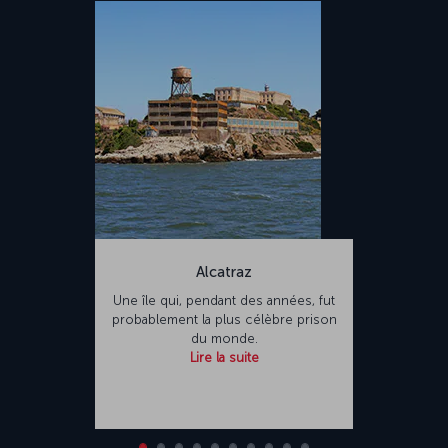
Alcatraz
Une île qui, pendant des années, fut
probablement la plus célèbre prison
du monde.
Lire la suite