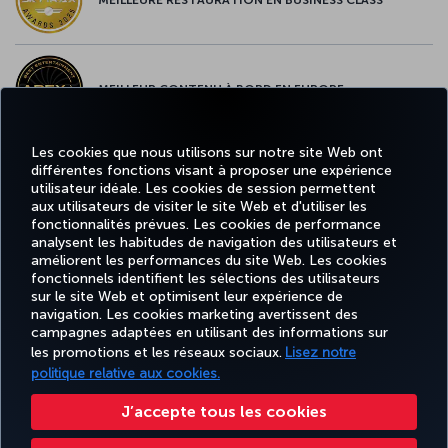
MEILLEUR CONTENU À BORD EN EUROPE
Les cookies que nous utilisons sur notre site Web ont
différentes fonctions visant à proposer une expérience
MEILLEUR WI-FI EN EUROPE
utilisateur idéale. Les cookies de session permettent
aux utilisateurs de visiter le site Web et d'utiliser les
fonctionnalités prévues. Les cookies de performance
analysent les habitudes de navigation des utilisateurs et
améliorent les performances du site Web. Les cookies
fonctionnels identifient les sélections des utilisateurs
Facebook
Twitter
Instagram
YouTube
LinkedIn
Tiktok
Blog
Pinterest
What
sur le site Web et optimisent leur expérience de
navigation. Les cookies marketing avertissent des
campagnes adaptées en utilisant des informations sur
MILES
RÉSERVER
OFFRES ET
EXPÉRIENCE
AIDE
&
CORPORAT
les promotions et les réseaux sociaux.
Lisez notre
ET GÉRER
DESTINATIONS
SMILES
politique relative aux cookies.
J’accepte tous les cookies
Accessibilité
Confidentialité et cookies
Mentions légales
Droits des passagers