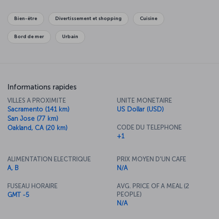
visiter de fascinants musées et la célèbre prison d'Alcatraz, où les
plus grands criminels, tel qu'Al Capone, ont séjourné. La magnifique
Bien-être
Divertissement et shopping
Cuisine
ville de San Francisco regorge de lieux historiques et pittoresques
qui ne demandent qu'à être explorés.
Bord de mer
Urbain
Informations rapides
VILLES A PROXIMITE
UNITE MONETAIRE
Sacramento (141 km)
US Dollar (USD)
San Jose (77 km)
CODE DU TELEPHONE
Oakland, CA (20 km)
+1
ALIMENTATION ELECTRIQUE
PRIX MOYEN D'UN CAFE
A, B
N/A
FUSEAU HORAIRE
AVG. PRICE OF A MEAL (2
PEOPLE)
GMT -5
N/A