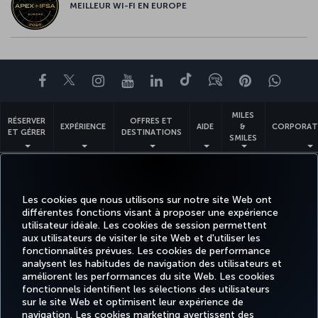
MEILLEUR WI-FI EN EUROPE
Facebook
Twitter
Instagram
YouTube
LinkedIn
Tiktok
Blog
Pinterest
What
MILES
RÉSERVER
OFFRES ET
EXPÉRIENCE
AIDE
&
CORPORAT
ET GÉRER
DESTINATIONS
SMILES
Accessibilité
Confidentialité et cookies
Mentions légales
Droits des passagers
Les cookies que nous utilisons sur notre site Web ont
Modifier les paramètres des cookies.
Plan de service client US DOT
différentes fonctions visant à proposer une expérience
Droits des personnes concernées dans l’UE.
utilisateur idéale. Les cookies de session permettent
aux utilisateurs de visiter le site Web et d'utiliser les
Turkish Airlines Copyright © 1996 - 2026
fonctionnalités prévues. Les cookies de performance
analysent les habitudes de navigation des utilisateurs et
améliorent les performances du site Web. Les cookies
fonctionnels identifient les sélections des utilisateurs
sur le site Web et optimisent leur expérience de
navigation. Les cookies marketing avertissent des