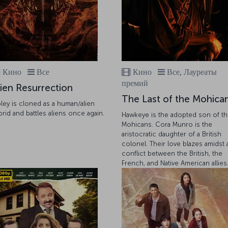
Кино
Все
Кино
Все, Лауреаты
премий
lien Resurrection
The Last of the Mohica
pley is cloned as a human/alien
brid and battles aliens once again.
Hawkeye is the adopted son of t
Mohicans. Cora Munro is the
aristocratic daughter of a British
colonel. Their love blazes amidst 
conflict between the British, the
French, and Native American allies