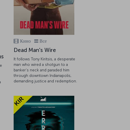
Кино
Все
Dead Man's Wire
ns
It follows Tony Kiritsis, a desperate
man who wired a shotgun to a
he
banker’s neck and paraded him
through downtown Indianapolis,
demanding justice and redemption.
a
.