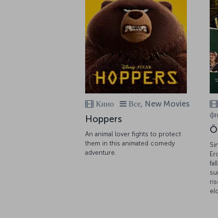
Кино
Все, New Movies
ф
Hoppers
Ö
An animal lover fights to protect
them in this animated comedy
Si
adventure.
Er
fa
su
ri
el