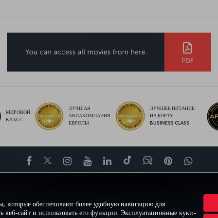
ЛУЧШАЯ
ЛУЧШЕЕ ПИТАНИЕ
МИРОВОЙ
АВИАКОМПАНИЯ
НА БОРТУ
КЛАСС
ЕВРОПЫ
BUSINESS CLASS
Facebook
Twitter
Instagram
YouTube
LinkedIn
TikTok
Блог
Pinterest
What
ВПЕЧАТЛЕНИЕ
ПРЕДЛОЖЕНИЯ И НАПРАВЛЕНИЯ
ПОМОЩЬ
MILES&S
ы, которые обеспечивают более удобную навигацию для
ь веб-сайт и использовать его функции. Эксплуатационные куки-