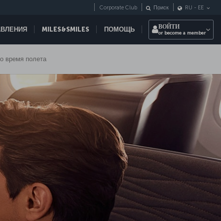
Corporate Club
Поиск
RU
-
EE
ВОЙТИ
АВЛЕНИЯ
MILES&SMILES
ПОМОЩЬ
or become a member
о время полета