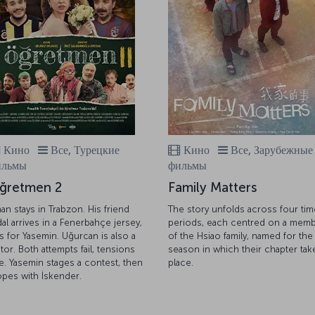
Кино
Все, Турецкие
Кино
Все, Зарубежные
ильмы
фильмы
ğretmen 2
Family Matters
nan stays in Trabzon. His friend
The story unfolds across four tim
dal arrives in a Fenerbahçe jersey,
periods, each centred on a mem
lls for Yasemin. Uğurcan is also a
of the Hsiao family, named for the
itor. Both attempts fail, tensions
season in which their chapter tak
se. Yasemin stages a contest, then
place.
opes with İskender.