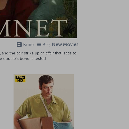
Кино
Все, New Movies
nd the pair strike up an affair that leads to
he couple’s bond is tested.