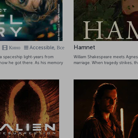
Hamnet
Кино
Accessible, Все
 spaceship light-years from
William Shakespeare meets Agnes, a
 how he got there. As his memory
marriage. When tragedy strikes, t