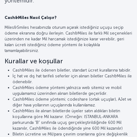
yöntemidir.
Cash&Miles Nasıl Çalışır?
Miles&Smiles hesabınızla oturum açarak istediğiniz uçuşu seçip
ödeme ekranına doğru ilerleyin. Cash&Miles ile farklı Mil seçenekleri
üzerinden ne kadar Mil harcamak istediğinize karar verebilir, geri
kalan ücreti istediğiniz ödeme yöntemi ile kolaylıkla
tamamlayabilirsiniz.
Kurallar ve koşullar
Cash&Miles ile ödenen biletler, standart ücret kurallarına tabidir.
İç hat ve dış hat tarifeli seferler için alınan biletler Cash&Miles ile
ödenebilir.
Cash&Miles ödeme yöntemi yalnızca web sitemiz ve mobil
uygulamamız üzerinden alınan biletlerde geçerlidir.
Cash&Miles ödeme yöntemi; codeshare (ortak uçuşlar), AJet ve
diğer hava yollarının uçuşlarında kullanılamaz.
Cash&Miles ile alınan biletlerde üyeler satın aldıkları biletin
koşullarına göre Mil kazanır. (Örneğin: ISTANBUL-ANKARA
parkurunda “B” sınıfında uçuş gerçekleştirildiğinde 600 Mil
kazanılır, Cash&Miles ile ödendiğinde yine 600 Mil kazanılır)
Biletin ücretine ve Mil/para çevrim oranlarına göre değişkenlik