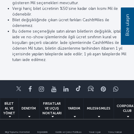
gösteren Mil seçenekleri mevcuttur.
Vergi hariç bilet ücretinin %50’sine kadar olan kısmı Mil ile
ödenebilir.
Bize ulaşın
Bilet değişikliğinde çıkan ücret farkları Cash&Miles ile
ödenemez.
Bu ödeme seçeneğiyle satın alınan biletlerin değişiklik, iptal,
iade ve no-show işlemlerinde ilgili ücret sınıfının kural ve
koşulları geçerli olacaktır. İade işlemlerinde Cash&Miles ile
ödenen Mil tutarı, biletin düzenlenme tarihinden itibaren 1 yıl
içerisinde yapılan taleplerde iade edilir; 1 yılı aşan taleplerde Mil
tutarı iade edilmez.
Twitter
Facebook
Instagram
Youtube
LinkedIn
Tiktok
Blog
Pinterest
What
BİLET
FIRSATLAR
CORPORA
AL VE
DENEYİM
VE UÇUŞ
YARDIM
MILES&SMILES
CLUB
YÖNET
NOKTALARI
Bilgi Toplumu Hizmetleri
Erişilebilirlik
Gizlilik ve Çerez Politikası
Yasal Uyarı
Yolcu Hakları