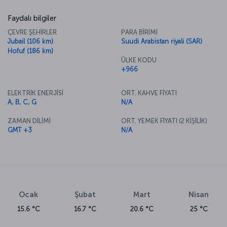
Faydalı bilgiler
ÇEVRE ŞEHİRLER
PARA BİRİMİ
Jubail (106 km)
Suudi Arabistan riyali (SAR)
Hofuf (186 km)
ÜLKE KODU
+966
ELEKTRİK ENERJİSİ
ORT. KAHVE FİYATI
A, B, C, G
N/A
ZAMAN DİLİMİ
ORT. YEMEK FİYATI (2 KİŞİLİK)
GMT +3
N/A
Ocak
Şubat
Mart
Nisan
15.6 °C
16.7 °C
20.6 °C
25 °C