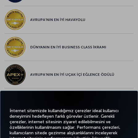
AVRUPA’NIN EN İYİ HAVAYOLU
DÜNYANIN EN İYİ BUSINESS CLASS İKRAMI
AVRUPA’NIN EN İYİ UÇAK İÇİ EĞLENCE ÖDÜLÜ
AVRUPA’NIN EN İYİ YİYECEK ve İÇECEK ÖDÜLÜ
İnternet sitemizde kullandığımız çerezler ideal kullanıcı
deneyimini hedefleyen farklı görevler üstlenir. Gerekli
çerezler, internet sitesinin ziyaret edilebilmesini ve
özelliklerinin kullanılmasını sağlar. Performans çerezleri,
kullanıcıların sitede gezinme alışkanlıklarını inceleyerek
Twitter
Facebook
Instagram
Youtube
LinkedIn
Tiktok
Blog
Pinterest
What