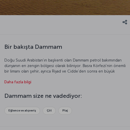
Bir bakışta Dammam
Doğu Suudi Arabistan’ın başkenti olan Dammam petrol bakımından
dünyanın en zengin bölgesi olarak biliniyor. Basra Körfezi’nin önemli
bir limanı olan şehir, ayrıca Riyad ve Cidde’den sonra en büyük
Suudi şehri olma özelliğini taşıyor. Kral Abdul Aziz ise Basra
Daha fazla bilgi
Körfezi’nin en geniş limanı. Bir üniversite kenti olan Dammam
dünyaca ünlü okullara ev sahipliği yapıyor. Başta Kral Fahd Petrol
Ürünleri Üniversitesi olmak üzere birçok okulda Ortadoğu ve uzak
Dammam size ne vadediyor:
Asya’nın değişik yerlerinden öğrenciler öğrenim görüyor. Dammam
size hem eğlenceli hem de huzurlu bir tatil sunmak için bekliyor.
Eğlence ve alışveriş
Çöl
Plaj