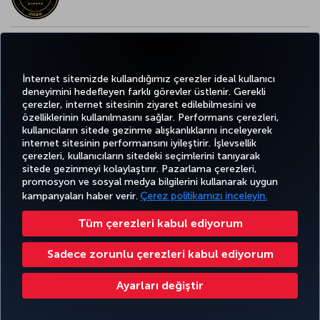
AVRUPA’NIN EN İYİ YİYECEK ve İÇECEK ÖDÜLÜ
İnternet sitemizde kullandığımız çerezler ideal kullanıcı
deneyimini hedefleyen farklı görevler üstlenir. Gerekli
çerezler, internet sitesinin ziyaret edilebilmesini ve
özelliklerinin kullanılmasını sağlar. Performans çerezleri,
kullanıcıların sitede gezinme alışkanlıklarını inceleyerek
Twitter
Facebook
Instagram
Youtube
LinkedIn
Tiktok
Blog
Pinterest
What
internet sitesinin performansını iyileştirir. İşlevsellik
çerezleri, kullanıcıların sitedeki seçimlerini tanıyarak
sitede gezinmeyi kolaylaştırır. Pazarlama çerezleri,
BİLET
FIRSATLAR
CORPORA
AL VE
DENEYİM
VE UÇUŞ
YARDIM
MILES&SMILES
promosyon ve sosyal medya bilgilerini kullanarak uygun
CLUB
YÖNET
NOKTALARI
kampanyaları haber verir.
Çerez politikamızı inceleyin.
Tüm çerezleri kabul ediyorum
Bilgi Toplumu Hizmetleri
Erişilebilirlik
Gizlilik ve Çerez Politikası
Yasal Uyarı
Yolcu Hakları
Sadece zorunlu çerezleri kabul ediyorum
Çerez Ayarlarını Değiştir
+99412 404 88 49
Türk Hava Yolları A.O. Her hakkı saklıdır. © 1996 - 2026
Ayarları değiştir