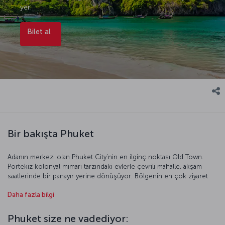
yer.
Bilet al
Bir bakışta Phuket
Adanın merkezi olan Phuket City’nin en ilginç noktası Old Town.
Portekiz kolonyal mimari tarzındaki evlerle çevrili mahalle, akşam
saatlerinde bir panayır yerine dönüşüyor. Bölgenin en çok ziyaret
edilen noktası olan James Bond adası, ilginç kayaları ve bulunduğu
Daha fazla bilgi
koyun güzelliğiyle gördüğü ilgiyi hak ediyor. Tayland’ın en büyük
Buda heykeli de Phuket Adası’nda görülebilir. Etkileyici Altın Buda
heykeliyse şehir merkezindeki Rang Tepesi’nde. Phuket’in dünyaca
Phuket size ne vadediyor:
ünlü plajlarını görmek için gidilmesi gereken yer Patong. Muhteşem