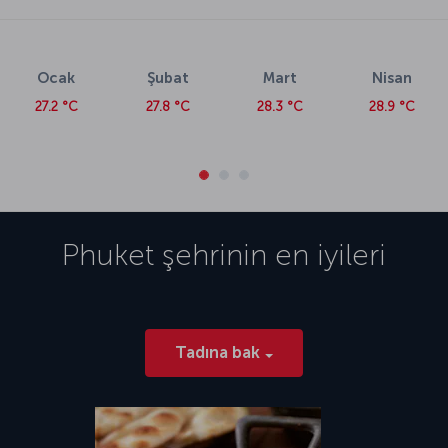
Ocak
Şubat
Mart
Nisan
27.2 °C
27.8 °C
28.3 °C
28.9 °C
Phuket
şehrinin en iyileri
Tadına bak