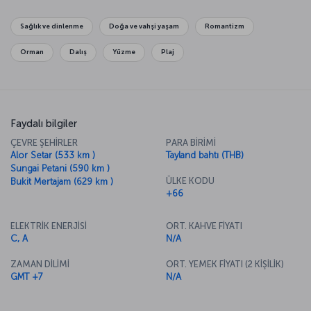
Maya Plajı’nın bulunduğu Phi Phi Adaları’na iki gününüzü ayırabilirsiniz.
Sağlık ve dinlenme
Doğa ve vahşi yaşam
Romantizm
Orman
Dalış
Yüzme
Plaj
Faydalı bilgiler
ÇEVRE ŞEHİRLER
PARA BİRİMİ
Alor Setar (533 km )
Tayland bahtı (THB)
Sungai Petani (590 km )
ÜLKE KODU
Bukit Mertajam (629 km )
+66
ELEKTRİK ENERJİSİ
ORT. KAHVE FİYATI
C, A
N/A
ZAMAN DİLİMİ
ORT. YEMEK FİYATI (2 KİŞİLİK)
GMT +7
N/A