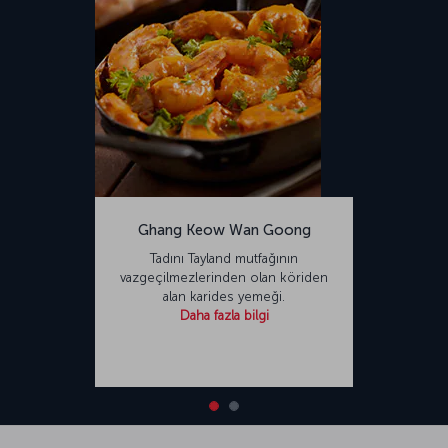
Ghang Keow Wan Goong
Tadını Tayland mutfağının
vazgeçilmezlerinden olan köriden
alan karides yemeği.
Daha fazla bilgi