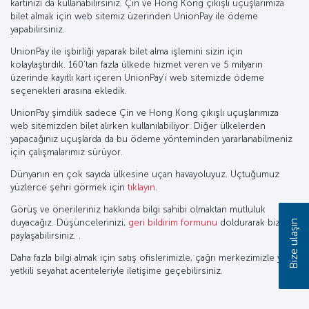
kartınızı da kullanabilirsiniz. Çin ve Hong Kong çıkışlı uçuşlarımıza
bilet almak için web sitemiz üzerinden UnionPay ile ödeme
yapabilirsiniz.
UnionPay ile işbirliği yaparak bilet alma işlemini sizin için
kolaylaştırdık. 160’tan fazla ülkede hizmet veren ve 5 milyarın
üzerinde kayıtlı kart içeren UnionPay’i web sitemizde ödeme
seçenekleri arasına ekledik.
UnionPay şimdilik sadece Çin ve Hong Kong çıkışlı uçuşlarımıza
web sitemizden bilet alırken kullanılabiliyor. Diğer ülkelerden
yapacağınız uçuşlarda da bu ödeme yönteminden yararlanabilmeniz
için çalışmalarımız sürüyor.
Dünyanın en çok sayıda ülkesine uçan havayoluyuz. Uçtuğumuz
yüzlerce şehri görmek için
tıklayın
.
Görüş ve önerileriniz hakkında bilgi sahibi olmaktan mutluluk
duyacağız. Düşüncelerinizi,
geri bildirim formunu
doldurarak bizimle
Bize ulaşın
paylaşabilirsiniz. .
Daha fazla bilgi almak için satış ofislerimizle, çağrı merkezimizle ya da
yetkili seyahat acenteleriyle iletişime geçebilirsiniz.