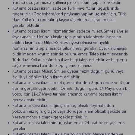
Yurt içi uçuşlarımızda kutlama pastası ikramı yapılmamaktadır.
Kutlama pastası ikramı sadece Türk Hava Yolları uçuşlarında
geçerlidir. (Codeshare/kod paylaşımı yapılan uçuşlar için, Türk
Hava Yolları’nın operating taşıyıcı/işletmeci taşıyıcı olması
gerekmektedir.)
Kutlama pastası ikramı hizmetinden sadece Miles&Smiles üyeleri
faydalanabilir. Üçüncü kişiler için yapılan taleplerde ise talep
edilen kişinin de Miles&Smiles üyesi olması ve üyelik
numarasının talep sırasında bildirilmesi gerekir. Üyelik numarası
bildirilmeden kayıt talebinde bulunulamaz. Talep işlemi sırasında
Türk Hava Yolları tarafından ilave bilgi talep edilebilir ve bilgilerin
sağlanamaması halinde talep işleme alınmaz.
Kutlama pastası, Miles&Smiles üyelerimizin doğum günü veya
evlilik yıl dönümü için ikram edilebilir.
Kutlama pastası ikramı, özel gün tarihinden 3 gün önce ve 3 gün
sonra gerçekleştirilebilir. (Örnek; doğum günü 14 Mayıs olan bir
yolcu için 11-17 Mayıs tarihleri arasında kutlama pastası ikramı
gerçekleştirilebilir.)
Kutlama pastası ikramı, gidiş-dönüş olarak seyahat eden
yolcularımız için, gidişte veya dönüşte ikram olacak şekilde bir
kereye mahsus olarak gerçekleştirilebilir.
Kutlama pastası talebinin uçuştan en az 24 saat önce yapılması
gerekir,
Kutlama pastası talebi Türk Hava Yolları Çağrı Merkezi’nden ve