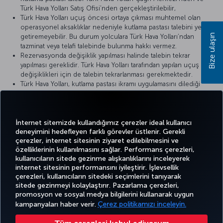
Türk Hava Yolları Satış Ofisi’nden gerçekleştirilebilir,
Türk Hava Yolları uçuş öncesi ortaya çıkması muhtemel olan
operasyonel aksaklıklar nedeniyle kutlama pastası talebini yerine
Bize ulaşın
getiremeyebilir. Bu durum yolculara Türk Hava Yolları’ndan
tazminat veya telafi talebinde bulunma hakkı vermez.
Rezervasyonda değişiklik yapılması halinde talebin tekrar
yapılması gereklidir. Türk Hava Yolları tarafından yapılan uçuş
değişiklikleri için de talebin tekrarlanması gerekmektedir.
Türk Hava Yolları, kutlama pastası ikramı uygulamasını dilediği
zaman yürürlükten kaldırabilir veya koşullarını değiştirebilir. Pasta
ikram talebinin Türk Hava Yolları tarafından yerine getirileceği
andaki koşullar dikkate alınır.
İnternet sitemizde kullandığımız çerezler ideal kullanıcı
deneyimini hedefleyen farklı görevler üstlenir. Gerekli
çerezler, internet sitesinin ziyaret edilebilmesini ve
özelliklerinin kullanılmasını sağlar. Performans çerezleri,
kullanıcıların sitede gezinme alışkanlıklarını inceleyerek
Twitter
Facebook
Instagram
Youtube
LinkedIn
Tiktok
Blog
Pinterest
What
internet sitesinin performansını iyileştirir. İşlevsellik
çerezleri, kullanıcıların sitedeki seçimlerini tanıyarak
sitede gezinmeyi kolaylaştırır. Pazarlama çerezleri,
BİLET
FIRSATLAR
TURKISH
promosyon ve sosyal medya bilgilerini kullanarak uygun
AL VE
DENEYİM
VE UÇUŞ
YARDIM
AIRLINES
MILES&SMILES
YÖNET
NOKTALARI
HOLIDAYS
kampanyaları haber verir.
Çerez politikamızı inceleyin.