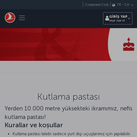
Skip to main content
Corporate Club
TR
-
CH
Toggle navigation
GİRİŞ YAP
veya üye ol
Kutlama pastası
Yerden 10.000 metre yüksekteki ikramımız, nefis
kutlama pastası!
Kurallar ve koşullar
Kutlama pastası talebi sadece yurt dışı uçuşlarımız için yapılabilir.