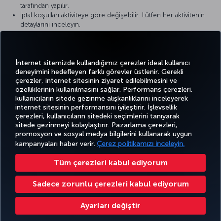
tarafından yapılır.
İptal koşulları aktiviteye göre değişebilir. Lütfen her aktivitenin
detaylarını inceleyin.
Miles&Smiles üyeleri, rezervasyon sırasında bazı kişisel
bilgilerinin (isim, üyelik derecesi vb.) Türk Hava Yolları tarafından
GetYourGuide ile paylaşılmasını kabul eder.
İnternet sitemizde kullandığımız çerezler ideal kullanıcı
deneyimini hedefleyen farklı görevler üstlenir. Gerekli
çerezler, internet sitesinin ziyaret edilebilmesini ve
özelliklerinin kullanılmasını sağlar. Performans çerezleri,
kullanıcıların sitede gezinme alışkanlıklarını inceleyerek
Twitter
Facebook
Instagram
Youtube
LinkedIn
Tiktok
Blog
Pinterest
What
internet sitesinin performansını iyileştirir. İşlevsellik
çerezleri, kullanıcıların sitedeki seçimlerini tanıyarak
sitede gezinmeyi kolaylaştırır. Pazarlama çerezleri,
BİLET
FIRSATLAR
TURKISH
promosyon ve sosyal medya bilgilerini kullanarak uygun
AL VE
DENEYİM
VE UÇUŞ
YARDIM
AIRLINES
MILES&SMILES
YÖNET
NOKTALARI
HOLIDAYS
kampanyaları haber verir.
Çerez politikamızı inceleyin.
Tüm çerezleri kabul ediyorum
Bilgi Toplumu Hizmetleri
Erişilebilirlik
Gizlilik ve Çerez Politikası
Yasal Uyarı
Yolcu Hakları
Sadece zorunlu çerezleri kabul ediyorum
Çerez Ayarlarını Değiştir
Türk Hava Yolları A.O. Her hakkı saklıdır. © 1996 - 2026
Ayarları değiştir