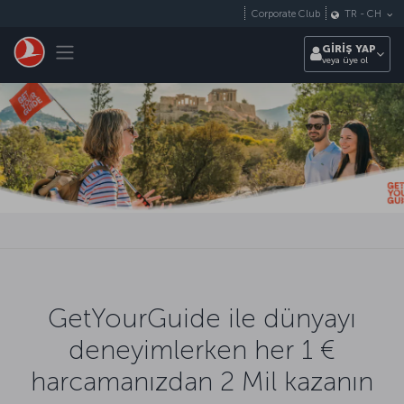
Skip to main content
Corporate Club
TR
-
CH
Toggle navigation
GİRİŞ YAP
veya üye ol
GetYourGuide ile dünyayı
deneyimlerken her 1 €
harcamanızdan 2 Mil kazanın