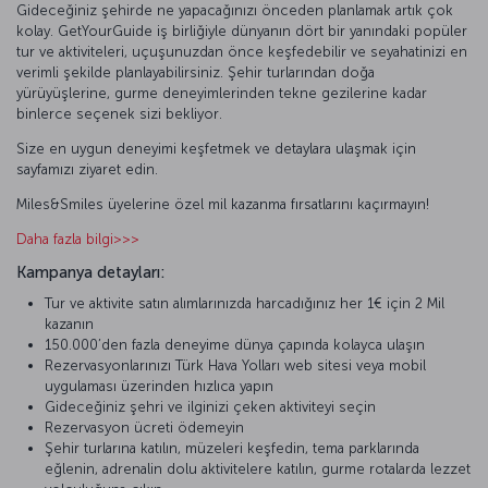
Gideceğiniz şehirde ne yapacağınızı önceden planlamak artık çok
kolay. GetYourGuide iş birliğiyle dünyanın dört bir yanındaki popüler
tur ve aktiviteleri, uçuşunuzdan önce keşfedebilir ve seyahatinizi en
verimli şekilde planlayabilirsiniz. Şehir turlarından doğa
yürüyüşlerine, gurme deneyimlerinden tekne gezilerine kadar
binlerce seçenek sizi bekliyor.
Size en uygun deneyimi keşfetmek ve detaylara ulaşmak için
sayfamızı ziyaret edin.
Miles&Smiles üyelerine özel mil kazanma fırsatlarını kaçırmayın!
Daha fazla bilgi>>>
Kampanya detayları:
Tur ve aktivite satın alımlarınızda harcadığınız her 1€ için 2 Mil
kazanın
150.000’den fazla deneyime dünya çapında kolayca ulaşın
Rezervasyonlarınızı Türk Hava Yolları web sitesi veya mobil
uygulaması üzerinden hızlıca yapın
Gideceğiniz şehri ve ilginizi çeken aktiviteyi seçin
Rezervasyon ücreti ödemeyin
Şehir turlarına katılın, müzeleri keşfedin, tema parklarında
eğlenin, adrenalin dolu aktivitelere katılın, gurme rotalarda lezzet