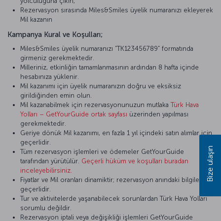
yolculuğuna çıkın,
Rezervasyon sırasında Miles&Smiles üyelik numaranızı ekleyerek
Mil kazanın
Kampanya Kural ve Koşulları;
Miles&Smiles üyelik numaranızı “TK123456789” formatında
girmeniz gerekmektedir.
Milleriniz, etkinliğin tamamlanmasının ardından 8 hafta içinde
hesabınıza yüklenir.
Mil kazanımı için üyelik numaranızın doğru ve eksiksiz
girildiğinden emin olun.
Mil kazanabilmek için rezervasyonunuzun mutlaka
Türk Hava
Yolları – GetYourGuide ortak sayfası
üzerinden yapılması
gerekmektedir.
Geriye dönük Mil kazanımı, en fazla 1 yıl içindeki satın alımlar için
geçerlidir.
Bize ulaşın
Tüm rezervasyon işlemleri ve ödemeler GetYourGuide
tarafından yürütülür.
Geçerli hüküm ve koşulları buradan
inceleyebilirsiniz.
Fiyatlar ve Mil oranları dinamiktir; rezervasyon anındaki bilgiler
geçerlidir.
Tur ve aktivitelerde yaşanabilecek sorunlardan Türk Hava Yolları
sorumlu değildir.
Rezervasyon iptali veya değişikliği işlemleri GetYourGuide