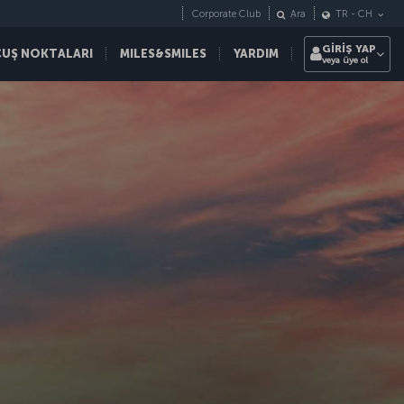
Corporate Club
Ara
TR
-
CH
GİRİŞ YAP
ÇUŞ NOKTALARI
MILES&SMILES
YARDIM
veya üye ol