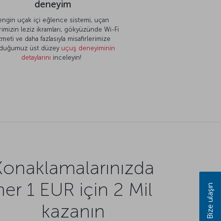
deneyim
engin uçak içi eğlence sistemi, uçan
rimizin leziz ikramları, gökyüzünde Wi-Fi
zmeti ve daha fazlasıyla misafirlerimize
duğumuz üst düzey
uçuş deneyiminin
detaylarını
inceleyin!
Konaklamalarınızda
her 1 EUR için 2 Mil
Bize ulaşın
kazanın