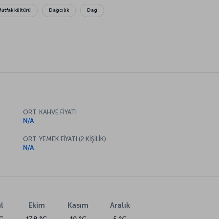
Mutfak kültürü
Dağcılık
Dağ
ORT. KAHVE FİYATI
N/A
ORT. YEMEK FİYATI (2 KİŞİLİK)
N/A
l
Ekim
Kasım
Aralık