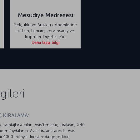
Mesudiye Medresesi
Selçuklu ve Artuklu dönemlerine
ait han, hamam, kervansaray ve
köprüler Diyarbakır'ın
Daha fazla bilgi
ileri
 KİRALAMA:
k avantajlarla çıkın. Avis’ten araç kiralayın, %40
mden faydalanın. Avis kiralamalarında. Avis
mi 4000 mil aylık kiralamada geçerlidir.