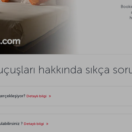
Bookin
h
uçuşları hakkında sıkça sor
gerçekleşiyor?
Detaylı bilgi
labilirsiniz ?
Detaylı bilgi