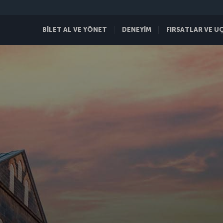
BİLET AL VE YÖNET
DENEYİM
FIRSATLAR VE U