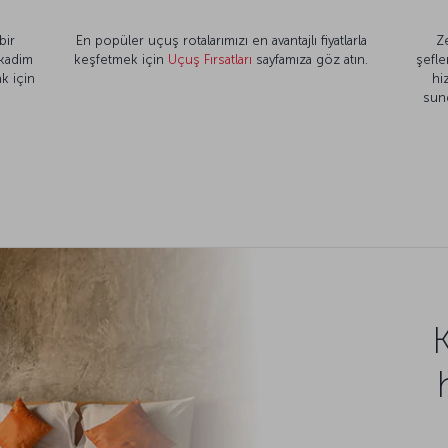
bir
En popüler uçuş rotalarımızı en avantajlı fiyatlarla
Z
 kadim
keşfetmek için
Uçuş Fırsatları
sayfamıza göz atın.
şefle
k için
hi
sun