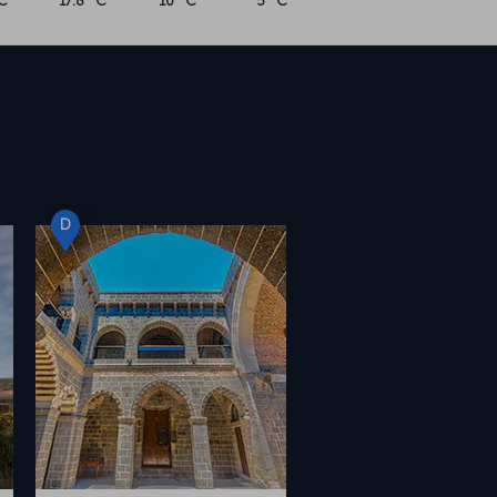
C
17.8 °C
10 °C
5 °C
i
D