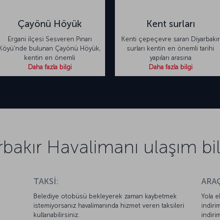
Çayönü Höyük
Kent surları
Ergani ilçesi Sesveren Pınarı
Kenti çepeçevre saran Diyarbakır
Köyü'nde bulunan Çayönü Höyük,
surları kentin en önemli tarihi
kentin en önemli
yapıları arasına
Daha fazla bilgi
Daha fazla bilgi
rbakır Havalimanı ulaşım bilg
TAKSİ:
ARAÇ
Belediye otobüsü bekleyerek zaman kaybetmek
Yola e
istemiyorsanız havalimanında hizmet veren taksileri
indiri
kullanabilirsiniz.
indiri