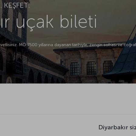
 KEŞFET.
r uçak bileti
etlisiniz. MÖ 7500 yıllarına dayanan tarihiyle, zengin sofrası ve coğrafy
Diyarbakır si