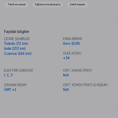
Tarih ve sanat
Eğlence ve alışveriş
Şehir hayatı
Faydalı bilgiler
ÇEVRE ŞEHİRLER
PARA BİRİMİ
Toledo (72 km)
Avro (EUR)
Avila (133 km)
ÜLKE KODU
Cuenca (166 km)
+34
ELEKTRİK ENERJİSİ
ORT. KAHVE FİYATI
I, C, F
N/A
ZAMAN DİLİMİ
ORT. YEMEK FİYATI (2 KİŞİLİK)
GMT +1
N/A