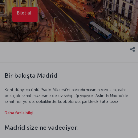
Bilet al
Bir bakışta Madrid
Kent dünyaca ünlü Prado Müzesi’ni barındırmasının yanı sıra, daha
pek çok sanat müzesine de ev sahipliği yapıyor. Aslında Madrid’de
sanat her yerde; sokaklarda, kubbelerde, parklarda hatta leziz
İspanyol yemeklerinde. Madrid, caddeleri süsleyen gösterişli
Daha fazla bilgi
binalarıyla, zevkli meydanlarıyla ve modern, keyifli bir yeri gezerken
soluklanmanız için size huzur dolu ortam sunan bahçeleriyle birden
fazla ziyareti hak eden bir kent.
Madrid size ne vadediyor: