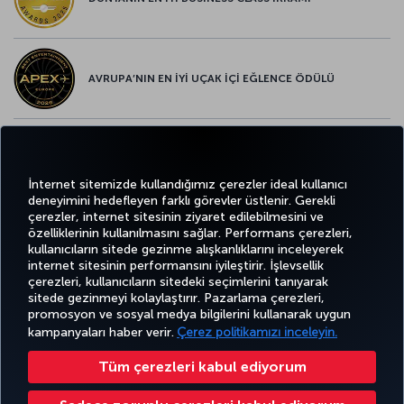
AVRUPA’NIN EN İYİ UÇAK İÇİ EĞLENCE ÖDÜLÜ
AVRUPA’NIN EN İYİ YİYECEK ve İÇECEK ÖDÜLÜ
İnternet sitemizde kullandığımız çerezler ideal kullanıcı
deneyimini hedefleyen farklı görevler üstlenir. Gerekli
çerezler, internet sitesinin ziyaret edilebilmesini ve
özelliklerinin kullanılmasını sağlar. Performans çerezleri,
kullanıcıların sitede gezinme alışkanlıklarını inceleyerek
Twitter
Facebook
Instagram
Youtube
LinkedIn
Tiktok
Blog
Pinterest
What
internet sitesinin performansını iyileştirir. İşlevsellik
çerezleri, kullanıcıların sitedeki seçimlerini tanıyarak
sitede gezinmeyi kolaylaştırır. Pazarlama çerezleri,
BİLET
FIRSATLAR
TURKISH
AL VE
DENEYİM
VE UÇUŞ
YARDIM
AIRLINES
MILES&SMILES
promosyon ve sosyal medya bilgilerini kullanarak uygun
YÖNET
NOKTALARI
HOLIDAYS
kampanyaları haber verir.
Çerez politikamızı inceleyin.
Tüm çerezleri kabul ediyorum
Bilgi Toplumu Hizmetleri
Erişilebilirlik
Gizlilik ve Çerez Politikası
Yasal Uyarı
Yolcu Hakları