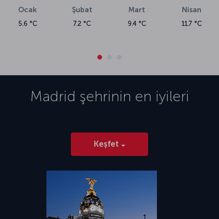
Ocak
Şubat
Mart
Nisan
5.6 °C
7.2 °C
9.4 °C
11.7 °C
Madrid
şehrinin en iyileri
Keşfet