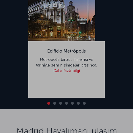
Edificio Metrópolis
Metropolis binası, mimarisi ve
tarihiyle şehrin simgeleri arasında.
Daha fazla bilgi
Madrid Havalimanı ulaşım