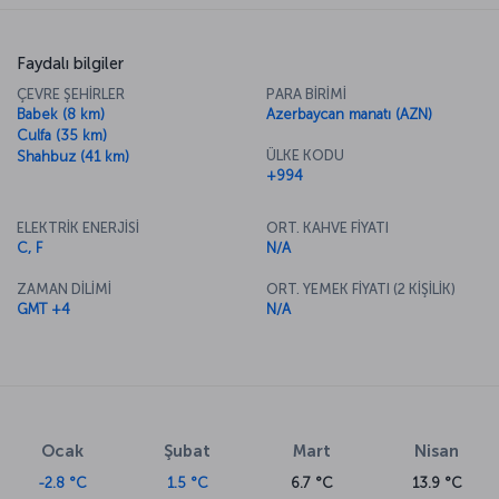
Faydalı bilgiler
ÇEVRE ŞEHİRLER
PARA BİRİMİ
Babek (8 km)
Azerbaycan manatı (AZN)
Culfa (35 km)
ÜLKE KODU
Shahbuz (41 km)
+994
ELEKTRİK ENERJİSİ
ORT. KAHVE FİYATI
C, F
N/A
ZAMAN DİLİMİ
ORT. YEMEK FİYATI (2 KİŞİLİK)
GMT +4
N/A
Ocak
Şubat
Mart
Nisan
-2.8 °C
1.5 °C
6.7 °C
13.9 °C