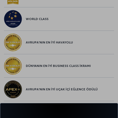
WORLD CLASS
AVRUPA’NIN EN İYİ HAVAYOLU
DÜNYANIN EN İYİ BUSINESS CLASS İKRAMI
AVRUPA’NIN EN İYİ UÇAK İÇİ EĞLENCE ÖDÜLÜ
AVRUPA’NIN EN İYİ YİYECEK ve İÇECEK ÖDÜLÜ