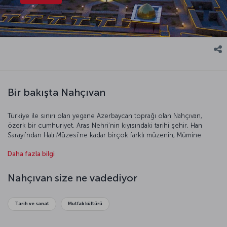
Bir bakışta Nahçıvan
Türkiye ile sınırı olan yegane Azerbaycan toprağı olan Nahçıvan,
özerk bir cumhuriyet. Aras Nehri’nin kıyısındaki tarihi şehir, Han
Sarayı'ndan Halı Müzesi'ne kadar birçok farklı müzenin, Mümine
Hatun Türbesi ve Nuh Peygamberin Kabri gibi son derece önemli
Daha fazla bilgi
eserlerin yuvası. Yerin 180 metre altındaki Düzdağ Fizyoterapi
Merkezi, Sovyet Rusya döneminden bu yana şifa arayan astım ve
bronşit hastalarının uğrak noktası. Maden suyu, soda ve tuz gibi
Nahçıvan size ne vadediyor
zengin doğal kaynaklara ev sahipliği yapan Nahçivan sizi sağlıklı
keşiflere çağırıyor.
Tarih ve sanat
Mutfak kültürü