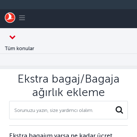
Skip to main content
Toggle navigation
Tüm konular
Ekstra bagaj/Bagaja
ağırlık ekleme
Search
Ekstra bagajım varsa ne kadar ücret