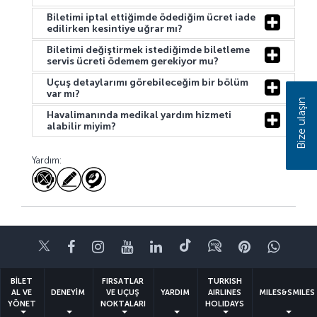
Biletimi iptal ettiğimde ödediğim ücret iade
edilirken kesintiye uğrar mı?
Biletimi değiştirmek istediğimde biletleme
servis ücreti ödemem gerekiyor mu?
Uçuş detaylarımı görebileceğim bir bölüm
var mı?
Bize ulaşın
Havalimanında medikal yardım hizmeti
alabilir miyim?
Yardım:
Twitter
Facebook
Instagram
Youtube
LinkedIn
Tiktok
Blog
Pinterest
What
BİLET
FIRSATLAR
TURKISH
AL VE
DENEYİM
VE UÇUŞ
YARDIM
AIRLINES
MILES&SMILES
YÖNET
NOKTALARI
HOLIDAYS