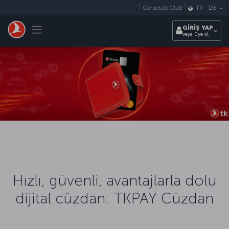
Skip to main content
Corporate Club
TR
-
DE
Toggle navigation
GİRİŞ YAP
veya üye ol
Hızlı, güvenli, avantajlarla dolu
dijital cüzdan: TKPAY Cüzdan