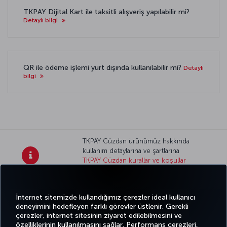
TKPAY Dijital Kart ile taksitli alışveriş yapılabilir mi?
Detaylı bilgi
QR ile ödeme işlemi yurt dışında kullanılabilir mi?
Detaylı
bilgi
TKPAY Cüzdan ürünümüz hakkında
kullanım detaylarına ve şartlarına
TKPAY Cüzdan kurallar ve koşullar
sayfamızdan erişebilirsiniz.
Twitter
Facebook
Instagram
Youtube
LinkedIn
Tiktok
Blog
Pinterest
What
İnternet sitemizde kullandığımız çerezler ideal kullanıcı
deneyimini hedefleyen farklı görevler üstlenir. Gerekli
çerezler, internet sitesinin ziyaret edilebilmesini ve
BİLET
FIRSATLAR
TURKISH
özelliklerinin kullanılmasını sağlar. Performans çerezleri,