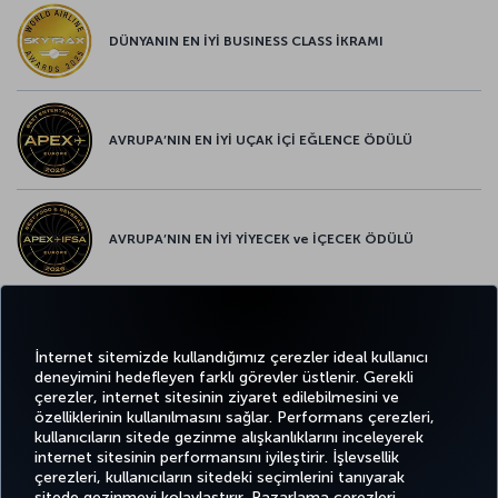
DÜNYANIN EN İYİ BUSINESS CLASS İKRAMI
AVRUPA’NIN EN İYİ UÇAK İÇİ EĞLENCE ÖDÜLÜ
AVRUPA’NIN EN İYİ YİYECEK ve İÇECEK ÖDÜLÜ
Twitter
Facebook
Instagram
Youtube
LinkedIn
Tiktok
Blog
Pinterest
What
İnternet sitemizde kullandığımız çerezler ideal kullanıcı
deneyimini hedefleyen farklı görevler üstlenir. Gerekli
çerezler, internet sitesinin ziyaret edilebilmesini ve
BİLET
FIRSATLAR
TURKISH
özelliklerinin kullanılmasını sağlar. Performans çerezleri,
AL VE
DENEYİM
VE UÇUŞ
YARDIM
AIRLINES
MILES&SMILES
kullanıcıların sitede gezinme alışkanlıklarını inceleyerek
YÖNET
NOKTALARI
HOLIDAYS
internet sitesinin performansını iyileştirir. İşlevsellik
çerezleri, kullanıcıların sitedeki seçimlerini tanıyarak
sitede gezinmeyi kolaylaştırır. Pazarlama çerezleri,