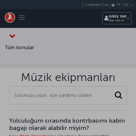
Skip to main content
Corporate Club
TR
-
DE
Toggle navigation
GİRİŞ YAP
veya üye ol
Tüm konular
Müzik ekipmanları
Search
Yolculuğum sırasında kontrbasımı kabin
bagajı olarak alabilir miyim?