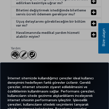
edilirken kesintiye uğrar mı?
Biletimi değiştirmek istediğimde biletleme
servis ücreti ödemem gerekiyor mu?
Uçuş detaylarımı görebileceğim bir bölüm
var mı?
Bize ulaşın
Havalimanında medikal yardım hizmeti
alabilir miyim?
Yardım:
Twitter
Facebook
Instagram
Youtube
LinkedIn
Tiktok
Blog
Pinterest
What
İnternet sitemizde kullandığımız çerezler ideal kullanıcı
deneyimini hedefleyen farklı görevler üstlenir. Gerekli
çerezler, internet sitesinin ziyaret edilebilmesini ve
BİLET
FIRSATLAR
TURKISH
özelliklerinin kullanılmasını sağlar. Performans çerezleri,
AL VE
DENEYİM
VE UÇUŞ
YARDIM
AIRLINES
MILES&SMILES
kullanıcıların sitede gezinme alışkanlıklarını inceleyerek
YÖNET
NOKTALARI
HOLIDAYS
internet sitesinin performansını iyileştirir. İşlevsellik
çerezleri, kullanıcıların sitedeki seçimlerini tanıyarak
sitede gezinmeyi kolaylaştırır. Pazarlama çerezleri,