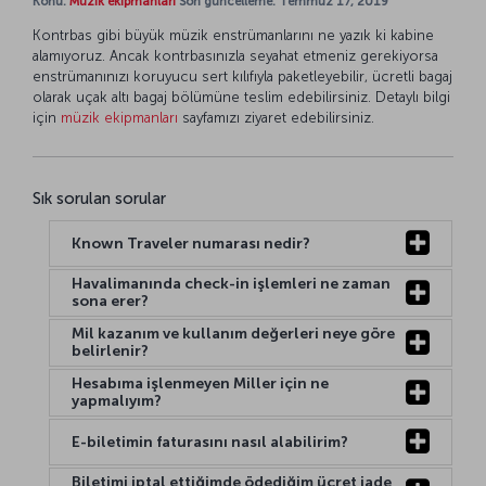
Konu:
Müzik ekipmanları
Son güncelleme: Temmuz 17, 2019
Kontrbas gibi büyük müzik enstrümanlarını ne yazık ki kabine
alamıyoruz. Ancak kontrbasınızla seyahat etmeniz gerekiyorsa
enstrümanınızı koruyucu sert kılıfıyla paketleyebilir, ücretli bagaj
olarak uçak altı bagaj bölümüne teslim edebilirsiniz. Detaylı bilgi
için
müzik ekipmanları
sayfamızı ziyaret edebilirsiniz.
Sık sorulan sorular
Known Traveler numarası nedir?
Havalimanında check-in işlemleri ne zaman
sona erer?
Mil kazanım ve kullanım değerleri neye göre
belirlenir?
Hesabıma işlenmeyen Miller için ne
yapmalıyım?
E-biletimin faturasını nasıl alabilirim?
Biletimi iptal ettiğimde ödediğim ücret iade