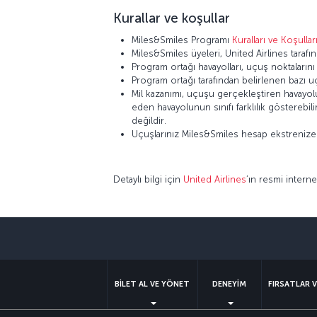
Kurallar ve koşullar
Miles&Smiles Programı
Kuralları ve Koşullar
Miles&Smiles üyeleri, United Airlines tarafın
Program ortağı havayolları, uçuş noktaların
Program ortağı tarafından belirlenen bazı u
Mil kazanımı, uçuşu gerçekleştiren havayolunu
eden havayolunun sınıfı farklılık gösterebi
değildir.
Uçuşlarınız Miles&Smiles hesap ekstrenize ya
Detaylı bilgi için
United Airlines
’ın resmi internet
BİLET AL VE YÖNET
DENEYİM
FIRSATLAR 