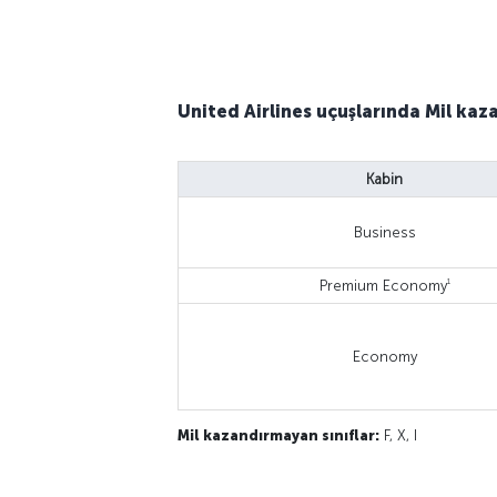
United Airlines uçuşlarında Mil kaz
Kabin
Business
1
Premium Economy
Economy
Mil kazandırmayan sınıflar:
F, X, I