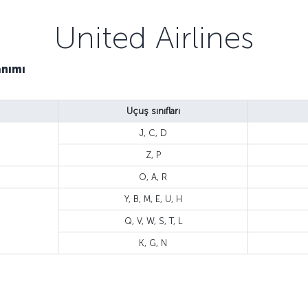
United Airlines
anımı
Uçuş sınıfları
J, C, D
Z, P
O, A, R
Y, B, M, E, U, H
Q, V, W, S, T, L
K, G, N