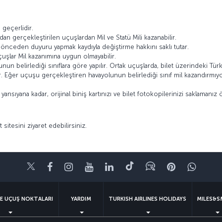
ı
geçerlidir.
dan gerçekleştirilen uçuşlardan Mil ve Statü Mili kazanabilir.
ı önceden duyuru yapmak kaydıyla değiştirme hakkını saklı tutar.
çuşlar Mil kazanımına uygun olmayabilir.
n belirlediği sınıflara göre yapılır. Ortak uçuşlarda, bilet üzerindeki Türk 
lir. Eğer uçuşu gerçekleştiren havayolunun belirlediği sınıf mil kazandırm
nsıyana kadar, orijinal biniş kartınızı ve bilet fotokopilerinizi saklamanız 
 sitesini ziyaret edebilirsiniz.
Twitter
Facebook
Instagram
Youtube
LinkedIn
Tiktok
Blog
Pinterest
What
VE UÇUŞ NOKTALARI
YARDIM
TURKISH AIRLINES HOLIDAYS
MILES&S