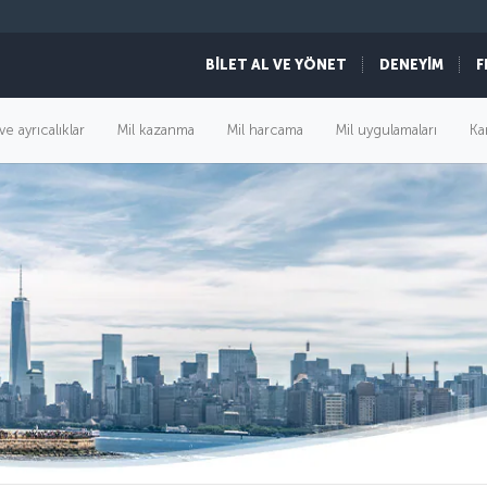
BİLET AL VE YÖNET
DENEYİM
F
ve ayrıcalıklar
Mil kazanma
Mil harcama
Mil uygulamaları
Ka