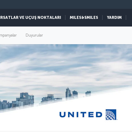
IRSATLAR VE UÇUŞ NOKTALARI
MILES&SMILES
YARDIM
mpanyalar
Duyurular