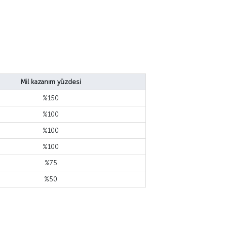
Mil kazanım yüzdesi
%150
%100
%100
%100
%75
%50