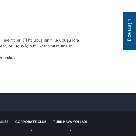
Bize ulaşın
Hava Yolları (THY) uçuş sınıfı ile uçuşu icra
ıyorsa, bu uçuş için mil kazanımı mümkün
önemlidir.
sapp
MILES
CORPORATE CLUB
TÜRK HAVA YOLLARI