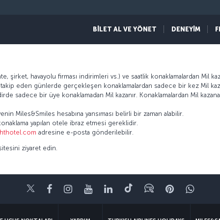
Bodrum Yalıkavak Tilkicik koyunda doğayla iç içe, denize sıfır bir atmosferd
BİLET AL VE YÖNET
DENEYİM
F
konforu bünyesinde toplayan 14 studio, 16 loft, 10 suit, 5 family suit olmak
e, şirket, havayolu firması indirimleri vs.) ve saatlik konaklamalardan Mil ka
ni takip eden günlerde gerçekleşen konaklamalardan sadece bir kez Mil kaza
kdirde sadece bir üye konaklamadan Mil kazanır. Konaklamalardan Mil kazan
.
enin Miles&Smiles hesabına yansıması belirli bir zaman alabilir.
onaklama yapılan otele ibraz etmesi gereklidir.
ghthotel.com
adresine e-posta gönderilebilir.
itesini ziyaret edin.
Twitter
Facebook
Instagram
Youtube
LinkedIn
Tiktok
Blog
Pinterest
What