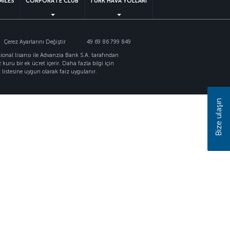
MILES
CORPORATE CLUB
TÜRK HAVA YOLLARI
Çerez Ayarlarını Değiştir
49 69 86 799 849
ional lisansı ile Advanzia Bank S.A. tarafından
kuru bir ek ücret içerir. Daha fazla bilgi için
t listesine uygun olarak faiz uygulanır.
Bize ulaşın