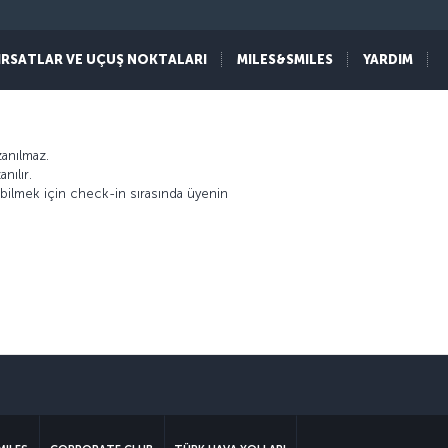
e ağırlıyor.
IRSATLAR VE UÇUŞ NOKTALARI
MILES&SMILES
YARDIM
 üzere toplam 45 odasıyla misafirlerine stil,
zanılmaz.
nılır.
abilmek için check-in sırasında üyenin
sapp