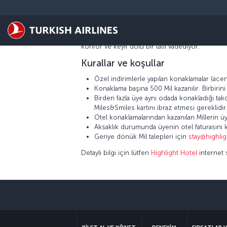
Skip to main content
Highlight Hotel Miles&Smiles üyesi misafirlerini 
Highlight Otel her biri keyifle döşenen, lüks ve 
konfor ve keyif dolu bir tatil vadediyor.
Kurallar ve koşullar
Özel indirimlerle yapılan konaklamalar (acent
Konaklama başına 500 Mil kazanılır. Birbiri
Birden fazla üye aynı odada konakladığı ta
Miles&Smiles kartını ibraz etmesi gereklidir
Otel konaklamalarından kazanılan Millerin üy
Aksaklık durumunda üyenin otel faturasını k
Geriye dönük Mil talepleri için
stay@highli
Detaylı bilgi için lütfen
Highlight Hotel
internet s