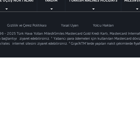
VE UÇUŞ NOKTALARI
YARDIM
TURKISH AIRLINES HOLIDAYS
MILES&S
Gizlilik ve Çerez Politikası
Yasal Uyarı
Yolcu Hakları
996 - 2025 Türk Hava Yolları Miles&Smiles Mastercard Gold Kredi Kartı, Mastercard Internat
n
bağlantıyı
ziyaret edebilirsiniz. ¹ Yabancı para ödemeleri için kullanılan Mastercard döviz 
/rates
internet sitesini ziyaret edebilirsiniz. ² Gişe/ATM'lerde yapılan nakit çekimlerde fiya