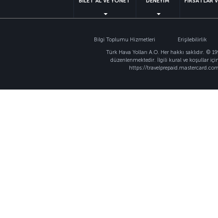
BİLET AL VE YÖNET
DENEYİM
FIRSATLAR 
Bilgi Toplumu Hizmetleri
Erişilebilirlik
Türk Hava Yolları A.O. Her hakkı saklıdır. © 1
düzenlenmektedir. İlgili kural ve koşullar içi
https://travelprepaid.mastercard.com