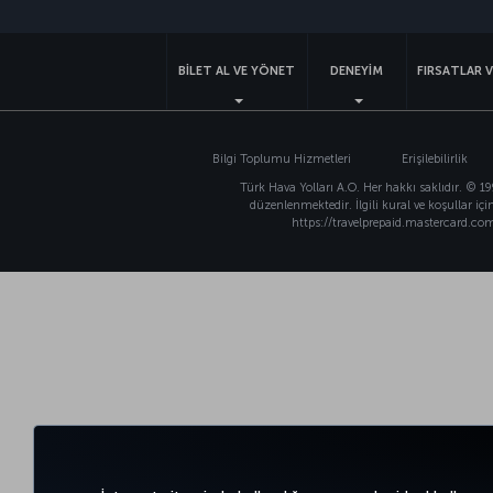
BİLET AL VE YÖNET
DENEYİM
FIRSATLAR 
Bilgi Toplumu Hizmetleri
Erişilebilirlik
Türk Hava Yolları A.O. Her hakkı saklıdır. © 1
düzenlenmektedir. İlgili kural ve koşullar içi
https://travelprepaid.mastercard.com