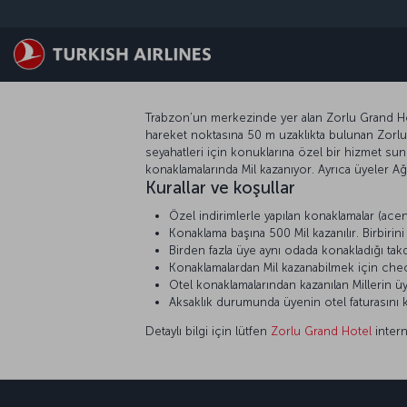
Skip to main content
Trabzon’un merkezinde yer alan Zorlu Grand Hote
hareket noktasına 50 m uzaklıkta bulunan Zorlu 
seyahatleri için konuklarına özel bir hizmet s
konaklamalarında Mil kazanıyor. Ayrıca üyeler Ağ
Kurallar ve koşullar
Özel indirimlerle yapılan konaklamalar (acent
Konaklama başına 500 Mil kazanılır. Birbiri
Birden fazla üye aynı odada konakladığı tak
Konaklamalardan Mil kazanabilmek için check
Otel konaklamalarından kazanılan Millerin üy
Aksaklık durumunda üyenin otel faturasını k
Detaylı bilgi için lütfen
Zorlu Grand Hotel
intern