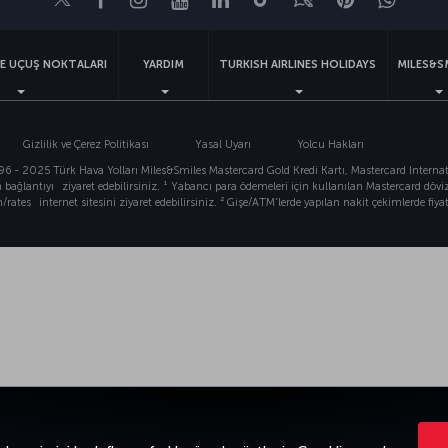
VE UÇUŞ NOKTALARI
YARDIM
TURKISH AIRLINES HOLIDAYS
MILES&S
Gizlilik ve Çerez Politikası
Yasal Uyarı
Yolcu Hakları
996 - 2025 Türk Hava Yolları Miles&Smiles Mastercard Gold Kredi Kartı, Mastercard Internat
n
bağlantıyı
ziyaret edebilirsiniz. ¹ Yabancı para ödemeleri için kullanılan Mastercard döviz 
/rates
internet sitesini ziyaret edebilirsiniz. ² Gişe/ATM'lerde yapılan nakit çekimlerde fiya