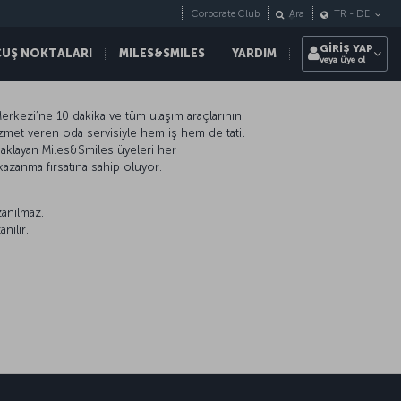
Corporate Club
Ara
TR
-
DE
GİRİŞ YAP
ÇUŞ NOKTALARI
MILES&SMILES
YARDIM
veya üye ol
erkezi’ne 10 dakika ve tüm ulaşım araçlarının
zmet veren oda servisiyle hem iş hem de tatil
aklayan Miles&Smiles üyeleri her
kazanma fırsatına sahip oluyor.
zanılmaz.
nılır.
sapp