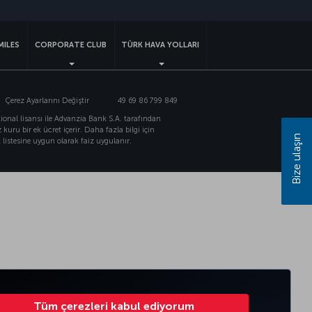
MILES
CORPORATE CLUB
TÜRK HAVA YOLLARI
Çerez Ayarlarını Değiştir
49 69 86 799 849
ional lisansı ile Advanzia Bank S.A. tarafından
kuru bir ek ücret içerir. Daha fazla bilgi için
Bize ulaşın
t listesine uygun olarak faiz uygulanır.
Tüm çerezleri kabul ediyorum