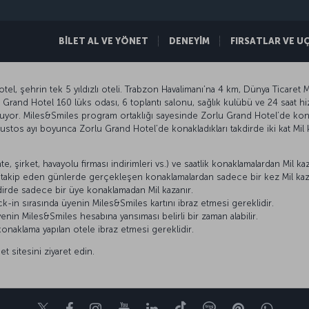
BİLET AL VE YÖNET
DENEYİM
FIRSATLAR VE U
l, şehrin tek 5 yıldızlı oteli. Trabzon Havalimanı’na 4 km, Dünya Ticaret M
Grand Hotel 160 lüks odası, 6 toplantı salonu, sağlık kulübü ve 24 saat hi
unuyor. Miles&Smiles program ortaklığı sayesinde Zorlu Grand Hotel’de kon
ustos ayı boyunca Zorlu Grand Hotel’de konakladıkları takdirde iki kat Mil 
e, şirket, havayolu firması indirimleri vs.) ve saatlik konaklamalardan Mil ka
ni takip eden günlerde gerçekleşen konaklamalardan sadece bir kez Mil kaza
dirde sadece bir üye konaklamadan Mil kazanır.
-in sırasında üyenin Miles&Smiles kartını ibraz etmesi gereklidir.
enin Miles&Smiles hesabına yansıması belirli bir zaman alabilir.
onaklama yapılan otele ibraz etmesi gereklidir.
et sitesini ziyaret edin.
Twitter
Facebook
Instagram
Youtube
LinkedIn
Tiktok
Blog
Pinterest
What