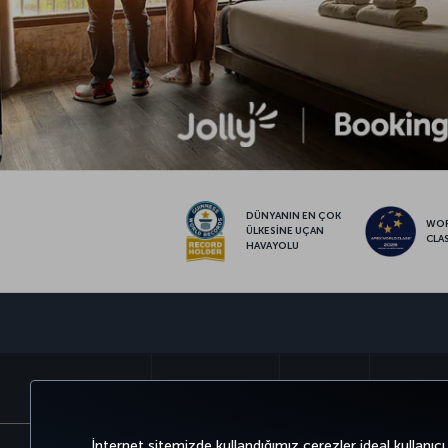
DÜNYANIN EN ÇOK
WO
ÜLKESİNE UÇAN
CLA
HAVAYOLU
BİLET AL VE YÖNET
DENEYİM
FIRSATLAR 
İnternet sitemizde kullandığımız çerezler ideal kullanıcı