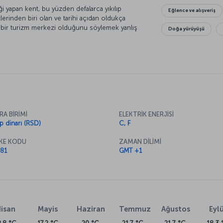
ği yapan kent, bu yüzden defalarca yıkılıp
Eğlence ve alışveriş
lerinden biri olan ve tarihi açıdan oldukça
bir turizm merkezi olduğunu söylemek yanlış
Doğa yürüyüşü
mari ve tarihi açıdan önemli yapılarıyla da ön
tini daha yakından tanıma fırsatını kaçırmayın.
RA BİRİMİ
ELEKTRİK ENERJİSİ
rp dinarı (RSD)
C, F
KE KODU
ZAMAN DİLİMİ
81
GMT +1
isan
Mayis
Haziran
Temmuz
Ağustos
Eylü