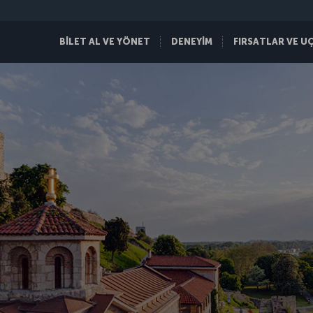
BİLET AL VE YÖNET
DENEYİM
FIRSATLAR VE U