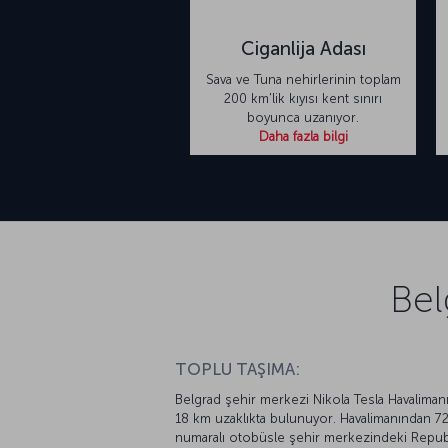
Ciganlija Adası
Sava ve Tuna nehirlerinin toplam
200 km'lik kıyısı kent sınırı
boyunca uzanıyor.
Daha fazla bilgi
Bel
TOPLU TAŞIMA:
Belgrad şehir merkezi Nikola Tesla Havaliman
18 km uzaklıkta bulunuyor. Havalimanından 7
numaralı otobüsle şehir merkezindeki Repub