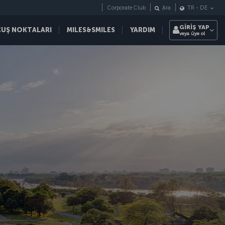
Corporate Club
Ara
TR
-
DE
GİRİŞ YAP
ÇUŞ NOKTALARI
MILES&SMILES
YARDIM
veya üye ol