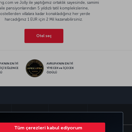
g.com ve Jolly ile yaptığımız ortaklık sayesinde, samimi
aile pansiyonlarından 5 yıldızlı tatil komplekslerine,
ostellerden villalara kadar konakladığınız her yerde
harcadığınız 1 EUR için 2 Mil kazanabilirsiniz.
Otel seç
A’NIN EN İYİ
AVRUPA’NIN EN İYİ
 İÇİ EĞLENCE
YİYECEK ve İÇECEK
LÜ
ÖDÜLÜ
sapp
MILES
CORPORATE CLUB
TÜRK HAVA YOLLARI
Tüm çerezleri kabul ediyorum