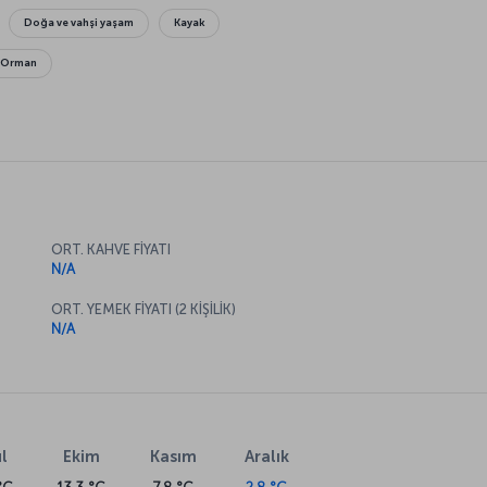
Doğa ve vahşi yaşam
Kayak
Orman
ORT. KAHVE FİYATI
N/A
ORT. YEMEK FİYATI (2 KİŞİLİK)
N/A
l
Ekim
Kasım
Aralık