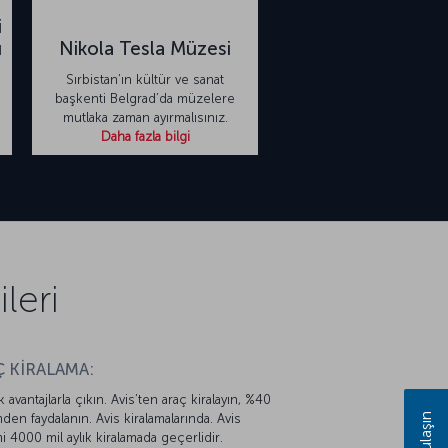
i
ı
Nikola Tesla Müzesi
Sırbistan’ın kültür ve sanat
başkenti Belgrad’da müzelere
mutlaka zaman ayırmalısınız.
Daha fazla bilgi
leri
 KİRALAMA:
k avantajlarla çıkın. Avis’ten araç kiralayın, %40
Bize ulaşın
mden faydalanın. Avis kiralamalarında. Avis
mi 4000 mil aylık kiralamada geçerlidir.