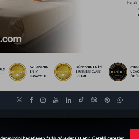
Bookin
h
AVRUPA’NIN
DÜNYANIN EN İYİ
AVRUP
RLD
EN İYİ
BUSINESS CLASS
UÇAK
SS
HAVAYOLU
İKRAMI
ÖDÜ
Twitter
Facebook
Instagram
Youtube
LinkedIn
Tiktok
Blog
Pinterest
What
VE UÇUŞ NOKTALARI
YARDIM
TURKISH AIRLINES HOLIDAYS
MILES&S
 deneyimini hedefleyen farklı görevler üstlenir. Gerekli çerezler,