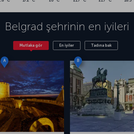
2.8 °C
17.2 °C
20 °C
21.7 °C
21.7 °C
18.3 
Belgrad
şehrinin en iyileri
Mutlaka gör
En iyiler
Tadına bak
A
B