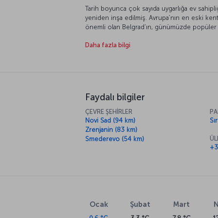
Tarih boyunca çok sayıda uygarlığa ev sahipli
yeniden inşa edilmiş. Avrupa’nın en eski kent
önemli olan Belgrad’ın, günümüzde popüler 
olmaz. Kent, doğal güzelliklerinin yanı sıra mi
Daha fazla bilgi
plana çıkıyor. Avrupa’nın bu eski ve eşsiz ken
Faydalı bilgiler
ÇEVRE ŞEHİRLER
PA
Novi Sad (94 km)
Sı
Zrenjanin (83 km)
ÜL
Smederevo (54 km)
+3
Ocak
Şubat
Mart
N