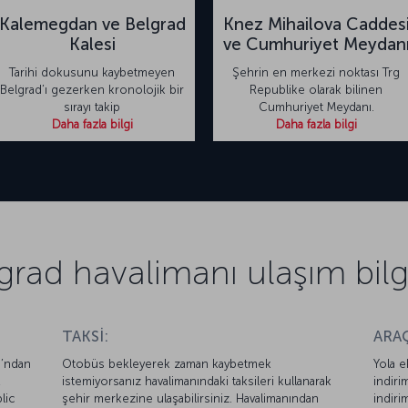
Kalemegdan ve Belgrad
Knez Mihailova Caddes
Kalesi
ve Cumhuriyet Meydan
Tarihi dokusunu kaybetmeyen
Şehrin en merkezi noktası Trg
Belgrad’ı gezerken kronolojik bir
Republike olarak bilinen
sırayı takip
Cumhuriyet Meydanı.
Daha fazla bilgi
Daha fazla bilgi
grad havalimanı ulaşım bilgi
TAKSİ:
ARAÇ
ı’ndan
Otobüs bekleyerek zaman kaybetmek
Yola e
2
istemiyorsanız havalimanındaki taksileri kullanarak
indiri
lic
şehir merkezine ulaşabilirsiniz. Havalimanından
indiri