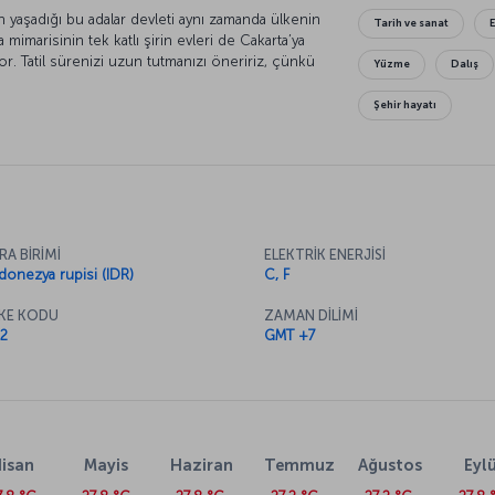
ın yaşadığı bu adalar devleti aynı zamanda ülkenin
Tarih ve sanat
marisinin tek katlı şirin evleri de Cakarta’ya
or. Tatil sürenizi uzun tutmanızı öneririz, çünkü
Yüzme
Dalış
Şehir hayatı
RA BİRİMİ
ELEKTRİK ENERJİSİ
donezya rupisi (IDR)
C, F
KE KODU
ZAMAN DİLİMİ
2
GMT +7
isan
Mayis
Haziran
Temmuz
Ağustos
Eylü