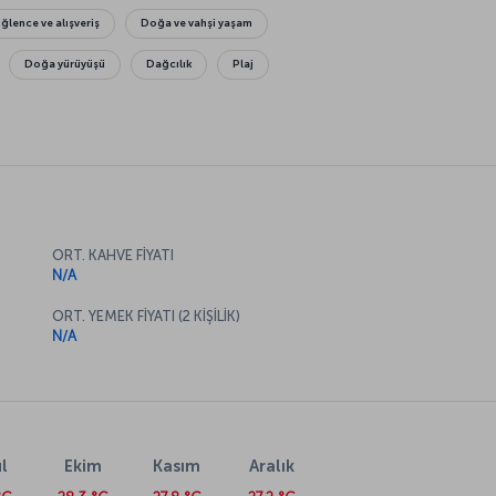
Eğlence ve alışveriş
Doğa ve vahşi yaşam
Doğa yürüyüşü
Dağcılık
Plaj
ORT. KAHVE FİYATI
N/A
ORT. YEMEK FİYATI (2 KİŞİLİK)
N/A
l
Ekim
Kasım
Aralık