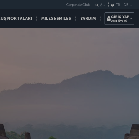
Corporate Club
Ara
TR
-
DE
GİRİŞ YAP
ÇUŞ NOKTALARI
MILES&SMILES
YARDIM
veya üye ol