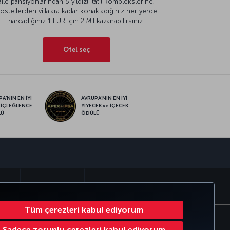
aile pansiyonlarından 5 yıldızlı tatil komplekslerine,
ostellerden villalara kadar konakladığınız her yerde
harcadığınız 1 EUR için 2 Mil kazanabilirsiniz.
Otel seç
A’NIN EN İYİ
AVRUPA’NIN EN İYİ
 İÇİ EĞLENCE
YİYECEK ve İÇECEK
LÜ
ÖDÜLÜ
sapp
MILES
CORPORATE CLUB
TÜRK HAVA YOLLARI
Tüm çerezleri kabul ediyorum
Çerez Ayarlarını Değiştir
49 69 86 799 849
Sadece zorunlu çerezleri kabul ediyorum