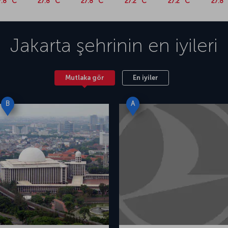
7.8 °C
27.8 °C
27.8 °C
27.2 °C
27.2 °C
27.8 
Jakarta
şehrinin en iyileri
Mutlaka gör
En iyiler
B
A