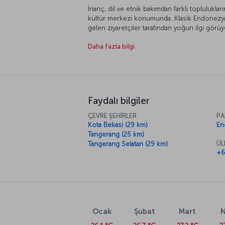
İnanç, dil ve etnik bakımdan farklı topluluklar
kültür merkezi konumunda. Klasik Endonezya mi
gelen ziyaretçiler tarafından yoğun ilgi görüy
bu şehirden dönmek istemeyecekseniz.
Daha fazla bilgi
Faydalı bilgiler
ÇEVRE ŞEHİRLER
PA
Kota Bekasi (29 km)
En
Tangerang (25 km)
ÜL
Tangerang Selatan (29 km)
+6
Ocak
Şubat
Mart
N