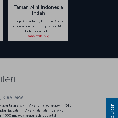
Taman Mini Indonesia
Indah
n
Doğu Cakarta’da, Pondok Gede
bölgesinde kurulmuş Taman Mini
Indonesia Indah,
Daha fazla bilgi
leri
 KİRALAMA:
Bize ulaşın
k avantajlarla çıkın. Avis’ten araç kiralayın, %40
mden faydalanın. Avis kiralamalarında. Avis
mi 4000 mil aylık kiralamada geçerlidir.