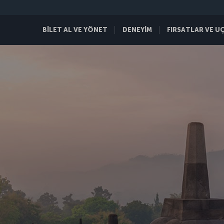
BİLET AL VE YÖNET
DENEYİM
FIRSATLAR VE U