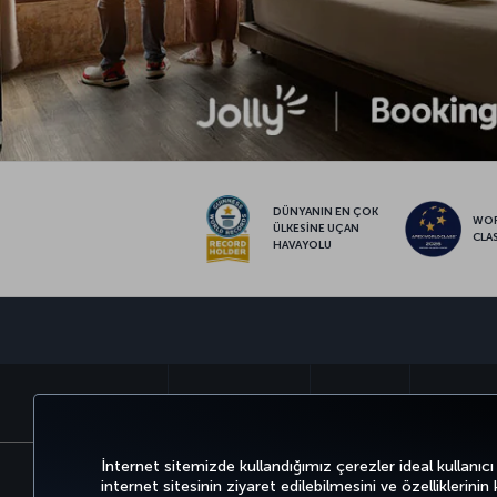
DÜNYANIN EN ÇOK
WO
ÜLKESİNE UÇAN
CLA
HAVAYOLU
BİLET AL VE YÖNET
DENEYİM
FIRSATLAR 
İnternet sitemizde kullandığımız çerezler ideal kullanıcı
internet sitesinin ziyaret edilebilmesini ve özelliklerinin
Bilgi Toplumu Hizmetleri
Erişilebilirlik