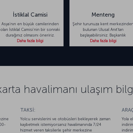
İstiklal Camisi
Menteng
Asya’nın en büyük camilerinden
Şehir turunuza kent merkezinde
olan İstiklal Camisi’nin bir sonraki
bulunan Ulusal Anıt’tan
durağınız olmasını öneririz.
başlayabilirsiniz. Başkanlık
Daha fazla bilgi
Daha fazla bilgi
arta havalimanı ulaşım bilgi
TAKSİ:
ARAÇ
ezine
Yolcu servislerini ve otobüsleri bekleyerek zaman
Yola e
.00-
kaybetmek istemiyorsanız havalimanında 7/24
indiri
hizmet veren taksilerle şehir merkezine
indiri