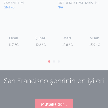
ZAMAN DİLİMİ
ORT. YEMEK FİYATI (2 KİŞİLİK)
GMT -5
N/A
Ocak
Şubat
Mart
Nisan
11.7 °C
12.2 °C
12.8 °C
13.9 °C
San Francisco
şehrinin en iyileri
Mutlaka gör