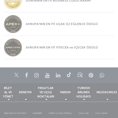
DÜNYANIN EN İYİ BUSINESS CLASS İKRAMI
AVRUPA’NIN EN İYİ UÇAK İÇİ EĞLENCE ÖDÜLÜ
AVRUPA’NIN EN İYİ YİYECEK ve İÇECEK ÖDÜLÜ
Twitter
Facebook
Instagram
Youtube
LinkedIn
Tiktok
Blog
Pinterest
What
BİLET
FIRSATLAR
TURKISH
AL VE
DENEYİM
VE UÇUŞ
YARDIM
AIRLINES
MILES&SMILES
YÖNET
NOKTALARI
HOLIDAYS
Bilgi Toplumu Hizmetleri
Erişilebilirlik
Gizlilik ve Çerez Politikası
Yasal Uyarı
Yolcu Hakları