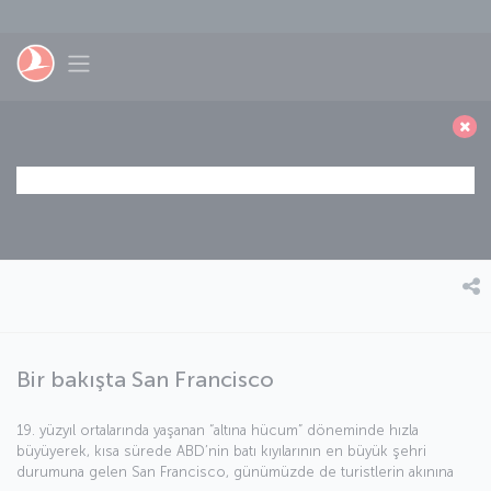
Skip to main content
Toggle navigation
Bir bakışta San Francisco
19. yüzyıl ortalarında yaşanan “altına hücum” döneminde hızla
büyüyerek, kısa sürede ABD’nin batı kıyılarının en büyük şehri
durumuna gelen San Francisco, günümüzde de turistlerin akınına