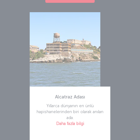
Alcatraz Adası
Yıllarca dünyanın en ünlü
hapishanelerinden biri olarak anılan
ada.
Daha fazla bilgi